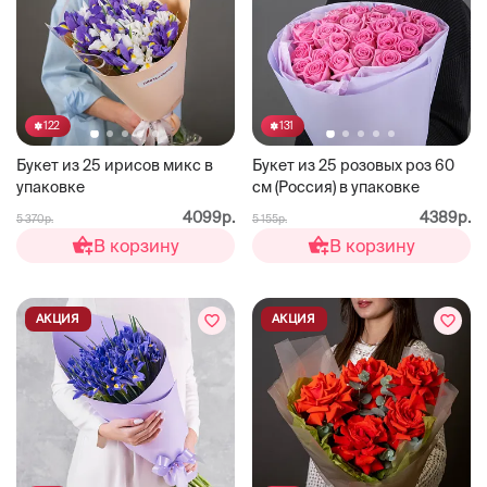
122
131
Букет из 25 ирисов микс в
Букет из 25 розовых роз 60
упаковке
см (Россия) в упаковке
4099р.
4389р.
5 370р.
5 155р.
В корзину
В корзину
АКЦИЯ
АКЦИЯ