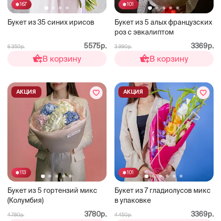
167
101
Букет из 35 синих ирисов
Букет из 5 алых французских
роз с эвкалиптом
5575р.
3369р.
6 350р.
3 990р.
В корзину
В корзину
АКЦИЯ
АКЦИЯ
113
101
Букет из 5 гортензий микс
Букет из 7 гладиолусов микс
(Колумбия)
в упаковке
3780р.
3369р.
4 780р.
4 450р.