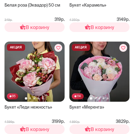
Белая роза (Эквадор) 50 см
Букет «Карамель»
319р.
3149р.
349р.
4 350р.
В корзину
В корзину
АКЦИЯ
АКЦИЯ
95
114
Букет «Леди нежность»
Букет «Меренга»
3199р.
3829р.
4 599р.
4 890р.
В корзину
В корзину