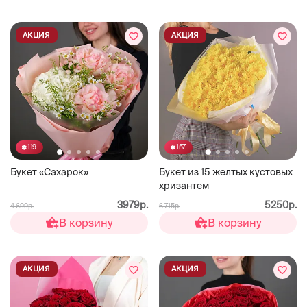
АКЦИЯ
АКЦИЯ
119
157
Букет «Сахарок»
Букет из 15 желтых кустовых
хризантем
3979р.
5250р.
4 699р.
6 715р.
В корзину
В корзину
АКЦИЯ
АКЦИЯ