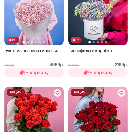
149
95
Букет из розовых гипсофил
Гипсофилы в коробке
4989р.
3199р.
5 455р.
3 890р.
В корзину
В корзину
АКЦИЯ
АКЦИЯ