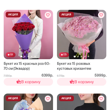
АКЦИЯ
АКЦИЯ
191
179
Букет из 15 красных роз 60-
Букет из 15 розовых
70 см (Эквадор)
кустовых хризантем
6399р.
5999р.
7 550р.
6 715р.
В корзину
В корзину
АКЦИЯ
АКЦИЯ