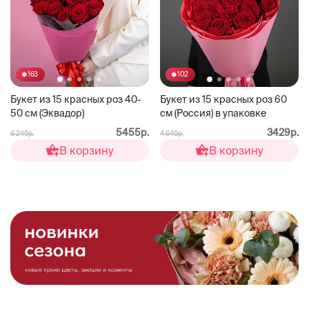
163
102
Букет из 15 красных роз 40-
Букет из 15 красных роз 60
50 см (Эквадор)
см (Россия) в упаковке
5455р.
3429р.
6 245р.
4 645р.
В корзину
В корзину