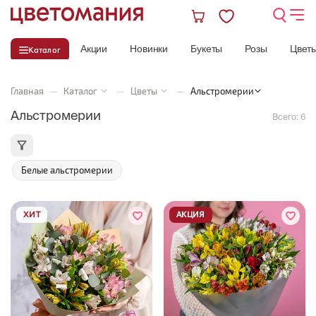
Акции
Новинки
Букеты
Розы
Цвет
Каталог
Главная
—
Каталог
—
Цветы
—
Альстромерии
Альстромерии
Всего:
6
Белые альстромерии
ХИТ
АКЦИЯ