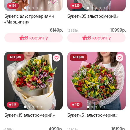
184
329
Букет с альстромериями
Букет «35 альстромерий»
«Марципан»
6149р.
10999р.
12 888р.
В корзину
В корзину
АКЦИЯ
АКЦИЯ
149
485
Букет «15 альстромерий»
Букет «51 альстромерия»
4999р.
16199р.
5 769р.
18 909р.