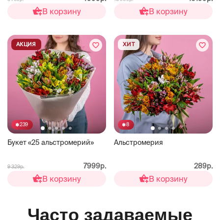
В корзину
В корзину
АКЦИЯ
ХИТ
239
8
Букет «25 альстромерий»
Альстромерия
7999р.
289р.
9 329р.
В корзину
В корзину
Часто задаваемые