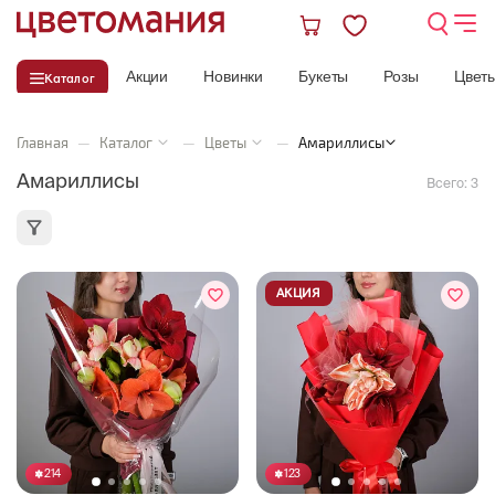
Акции
Новинки
Букеты
Розы
Цвет
Каталог
Главная
—
Каталог
—
Цветы
—
Амариллисы
Амариллисы
Всего:
3
АКЦИЯ
214
123