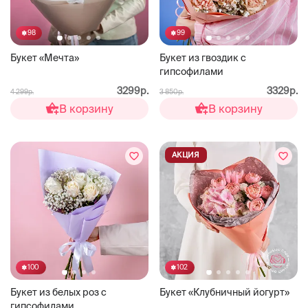
98
99
Букет «Мечта»
Букет из гвоздик с
гипсофилами
3299р.
3329р.
4 299р.
3 850р.
В корзину
В корзину
АКЦИЯ
100
102
Букет из белых роз с
Букет «Клубничный йогурт»
гипсофилами