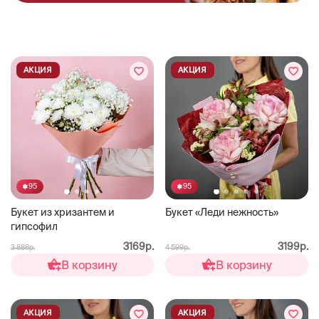
АКЦИЯ
АКЦИЯ
95
95
Букет из хризантем и
Букет «Леди нежность»
гипсофил
3169р.
3199р.
3 888р.
4 599р.
В корзину
В корзину
АКЦИЯ
АКЦИЯ