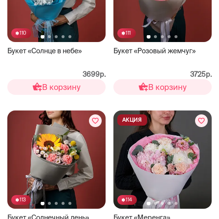
110
111
Букет «Солнце в небе»
Букет «Розовый жемчуг»
3699р.
3725р.
В корзину
В корзину
АКЦИЯ
113
114
Букет «Солнечный день»
Букет «Меренга»