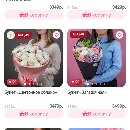
3349р.
3429р.
4 450р.
В корзину
В корзину
АКЦИЯ
АКЦИЯ
104
104
Букет «Цветочное облако»
Букет «Загадочная»
3479р.
3499р.
4 205р.
3 999р.
В корзину
В корзину