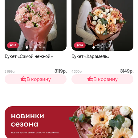
93
94
Букет «Самой нежной»
Букет «Карамель»
3119р.
3149р.
3 999р.
4 350р.
В корзину
В корзину