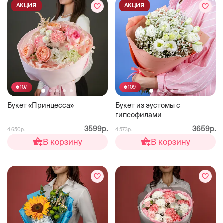
АКЦИЯ
АКЦИЯ
107
109
Букет «Принцесса»
Букет из эустомы с
гипсофилами
3599р.
3659р.
4 650р.
4 573р.
В корзину
В корзину