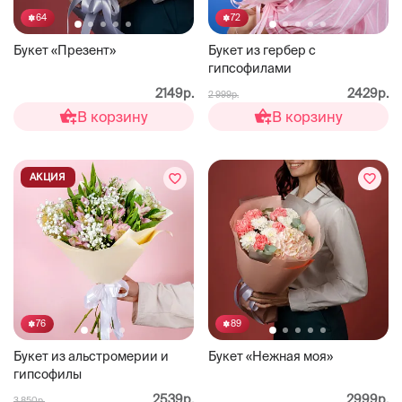
64
72
Букет «Презент»
Букет из гербер с
гипсофилами
2149р.
2429р.
2 999р.
В корзину
В корзину
АКЦИЯ
76
89
Букет из альстромерии и
Букет «Нежная моя»
гипсофилы
2539р.
2999р.
3 850р.