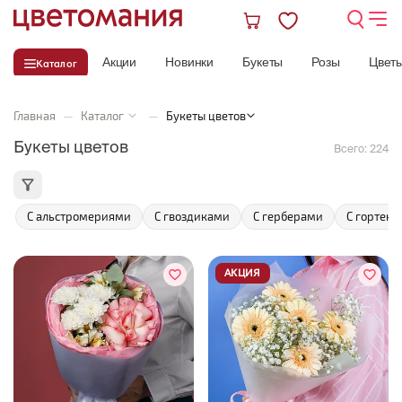
Акции
Новинки
Букеты
Розы
Цвет
Каталог
Главная
—
Каталог
—
Букеты цветов
Букеты цветов
Всего:
224
С альстромериями
С гвоздиками
С герберами
С гортен
АКЦИЯ