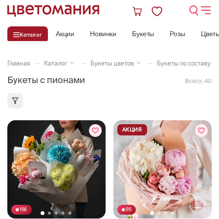
Акции
Новинки
Букеты
Розы
Цвет
Каталог
Главная
—
Каталог
—
Букеты цветов
—
Букеты по составу
Букеты с пионами
Всего:
40
АКЦИЯ
166
95