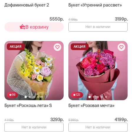
Дофаминовый букет 2
Букет «Утренний рассвет»
5550р.
3199р.
4 199р.
В корзину
Нет в наличии
АКЦИЯ
АКЦИЯ
98
125
Букет «Роскошь лета» S
Букет «Розовая мечта»
3293р.
4199р.
4 149р.
5 890р.
Нет в наличии
Нет в наличии