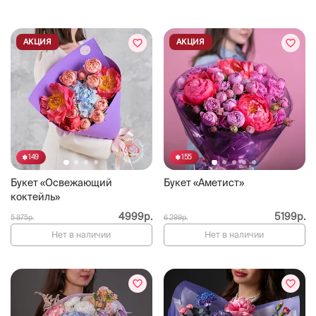
АКЦИЯ
АКЦИЯ
149
155
Букет «Освежающий
Букет «Аметист»
коктейль»
4999р.
5199р.
5 875р.
6 299р.
Нет в наличии
Нет в наличии