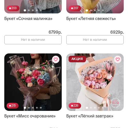
203
207
Букет «Сочная малинка»
Букет «Летняя свежесть»
6799р.
6929р.
Нет в наличии
Нет в наличии
АКЦИЯ
215
226
Букет «Мисс очарование»
Букет «Лёгкий завтрак»