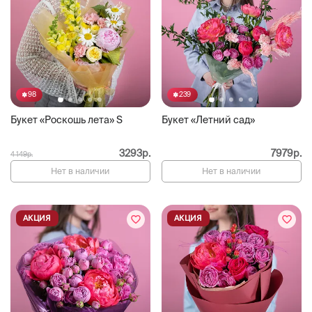
98
239
Букет «Роскошь лета» S
Букет «Летний сад»
3293р.
7979р.
4 149р.
Нет в наличии
Нет в наличии
АКЦИЯ
АКЦИЯ