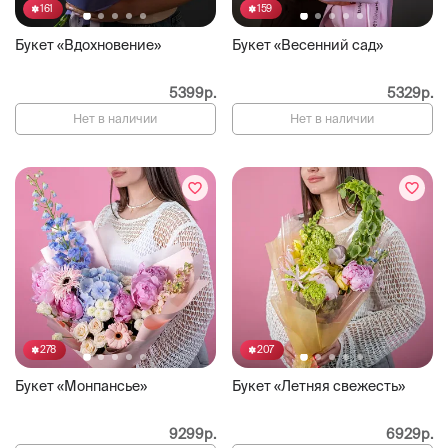
161
159
Букет «Вдохновение»
Букет «Весенний сад»
5399р.
5329р.
Нет в наличии
Нет в наличии
278
207
Букет «Монпансье»
Букет «Летняя свежесть»
9299р.
6929р.