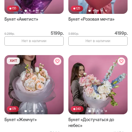
155
125
Букет «Аметист»
Букет «Розовая мечта»
5199р.
4199р.
6 299р.
5 890р.
Нет в наличии
Нет в наличии
ХИТ
179
343
Букет «Жемчуг»
Букет «Достучаться до
небес»