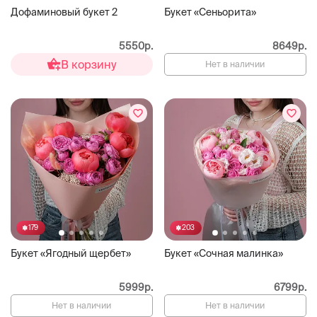
Дофаминовый букет 2
Букет «Сеньорита»
5550р.
8649р.
В корзину
Нет в наличии
179
203
Букет «Ягодный щербет»
Букет «Сочная малинка»
5999р.
6799р.
Нет в наличии
Нет в наличии