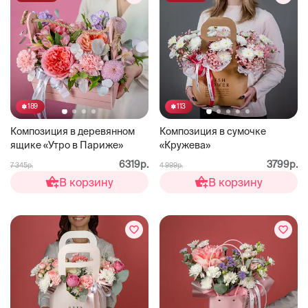
189
113
Композиция в деревянном
Композиция в сумочке
ящике «Утро в Париже»
«Кружева»
6319р.
3799р.
7 345р.
4 999р.
В корзину
В корзину