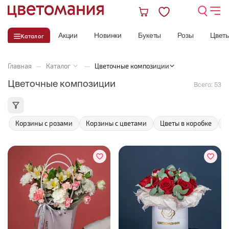
Акции
Новинки
Букеты
Розы
Цвет
Каталог
Главная
—
Каталог
—
Цветочные композиции
Цветочные композиции
Всего:
53
Корзины с розами
Корзины с цветами
Цветы в коробке
Ш