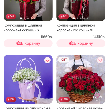
349
442
Композиция в шляпной
Композиция в шляпной
коробке «Роскошь» S
коробке «Роскошь» М
11660р.
14740р.
В корзину
В корзину
ХИТ
108
1298
Композиция из гипсофилы в
Корзина «101 красная роза»