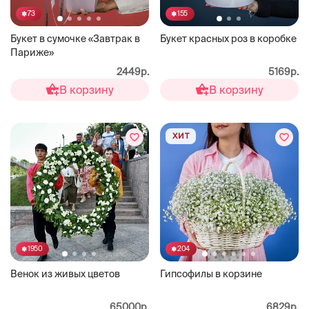
73
155
Букет в сумочке «Завтрак в
Букет красных роз в коробке
Париже»
2449р.
5169р.
В корзину
В корзину
ХИТ
1950
204
Венок из живых цветов
Гипсофилы в корзине
65000р.
6829р.