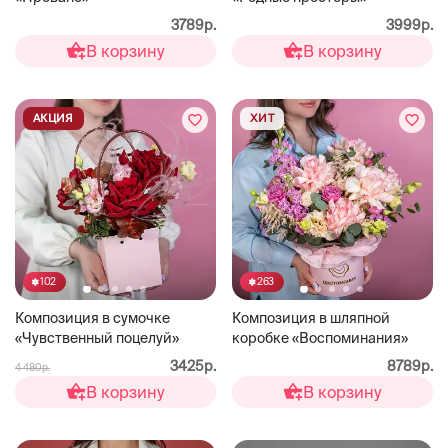
3789р.
3999р.
В корзину
В корзину
АКЦИЯ
ХИТ
102
263
Композиция в сумочке
Композиция в шляпной
«Чувственный поцелуй»
коробке «Воспоминания»
3425р.
8789р.
4 480р.
В корзину
В корзину