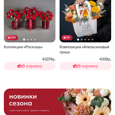
1298
130
Коллекция «Роскошь»
Композиция «Апельсиновый
пунш»
43274р.
4339р.
В корзину
В корзину