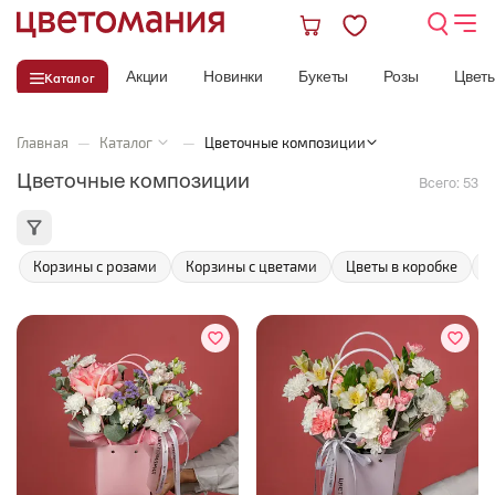
Акции
Новинки
Букеты
Розы
Цвет
Каталог
Главная
—
Каталог
—
Цветочные композиции
Цветочные композиции
Всего:
53
Корзины с розами
Корзины с цветами
Цветы в коробке
Ш