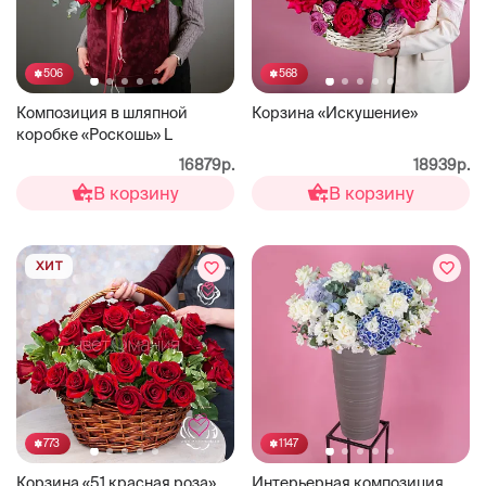
506
568
Композиция в шляпной
Корзина «Искушение»
коробке «Роскошь» L
16879р.
18939р.
В корзину
В корзину
ХИТ
773
1147
Корзина «51 красная роза»
Интерьерная композиция