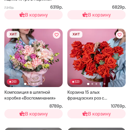
6319р.
6829р.
7 345р.
В корзину
В корзину
ХИТ
ХИТ
263
323
Композиция в шляпной
Корзина 15 алых
коробке «Воспоминания»
французских роз с
эвкалиптом
8789р.
10769р.
В корзину
В корзину