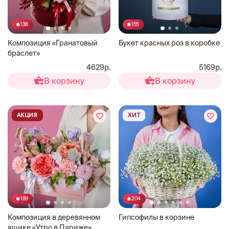
138
155
Композиция «Гранатовый
Букет красных роз в коробке
браслет»
4629р.
5169р.
В корзину
В корзину
АКЦИЯ
ХИТ
189
204
Композиция в деревянном
Гипсофилы в корзине
ящике «Утро в Париже»