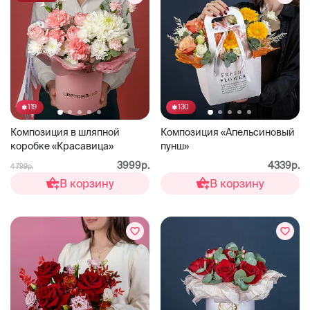
119
130
Композиция в шляпной
Композиция «Апельсиновый
коробке «Красавица»
пунш»
3999р.
4339р.
4 799р.
В корзину
В корзину