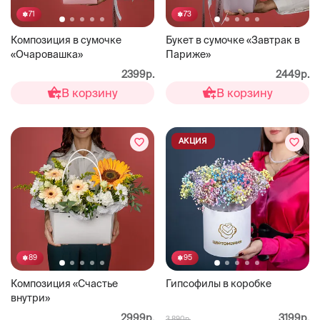
71
73
Композиция в сумочке
Букет в сумочке «Завтрак в
«Очаровашка»
Париже»
2399р.
2449р.
В корзину
В корзину
АКЦИЯ
89
95
Композиция «Счастье
Гипсофилы в коробке
внутри»
2999р.
3199р.
3 890р.