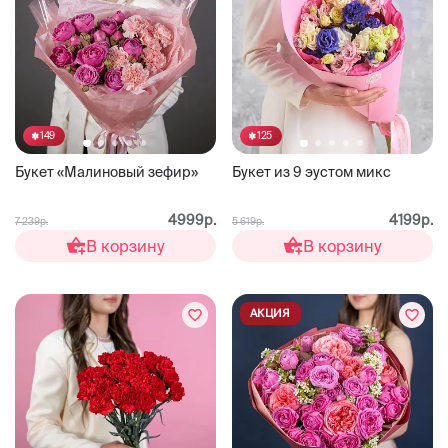
149
125
Букет «Малиновый зефир»
Букет из 9 эустом микс
4999р.
4199р.
7 239р.
5 619р.
В корзину
В корзину
АКЦИЯ