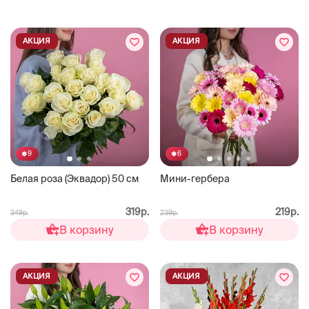
АКЦИЯ
АКЦИЯ
9
6
Белая роза (Эквадор) 50 см
Мини-гербера
319р.
219р.
349р.
239р.
В корзину
В корзину
АКЦИЯ
АКЦИЯ