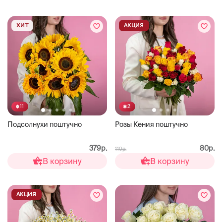
ХИТ
АКЦИЯ
11
2
Подсолнухи поштучно
Розы Кения поштучно
379р.
80р.
110р.
В корзину
В корзину
АКЦИЯ