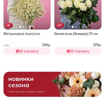
7
11
Матрикария поштучно
Белая роза (Эквадор) 70 см
239р.
379р.
329р.
В корзину
В корзину