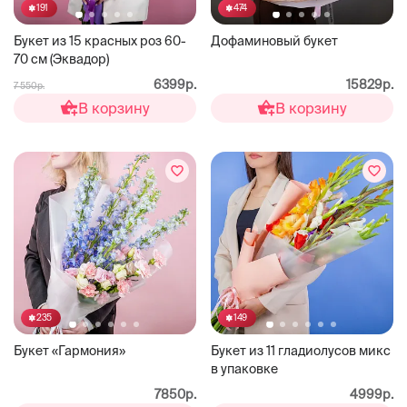
191
474
Букет из 15 красных роз 60-
Дофаминовый букет
70 см (Эквадор)
6399р.
15829р.
7 550р.
В корзину
В корзину
235
149
Букет «Гармония»
Букет из 11 гладиолусов микс
в упаковке
7850р.
4999р.