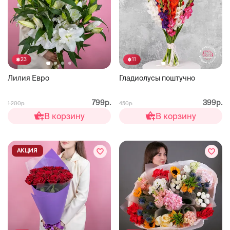
23
11
Лилия Евро
Гладиолусы поштучно
799р.
399р.
1 200р.
450р.
В корзину
В корзину
АКЦИЯ