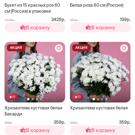
Букет из 15 красных роз 60
Белая роза 60 см (Россия)
см (Россия) в упаковке
3429р.
199р.
4 645р.
260р.
В корзину
В корзину
АКЦИЯ
АКЦИЯ
10
10
Хризантема кустовая белая
Хризантема кустовая белая
Бакарди
359р.
359р.
399р.
399р.
В корзину
В корзину