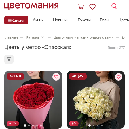
Акции
Новинки
Букеты
Розы
Цвет
Каталог
Главная
—
Каталог
—
Цветочный магазин рядом с вами
—
Дос
Цветы у метро «Спасская»
Всего:
377
АКЦИЯ
АКЦИЯ
102
5