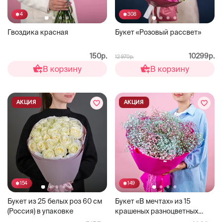
4
308
Гвоздика красная
Букет «Розовый рассвет»
150р.
10299р.
12 970р.
В корзину
В корзину
АКЦИЯ
АКЦИЯ
154
149
Букет из 25 белых роз 60 см
Букет «В мечтах» из 15
(Россия) в упаковке
крашеных разноцветных
гипсофил