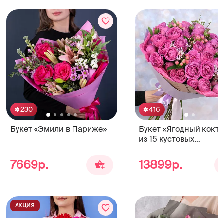
230
416
Букет «Эмили в Париже»
Букет «Ягодный кок
из 15 кустовых
пионовидных роз М
Бабблс
7669р.
13899р.
АКЦИЯ