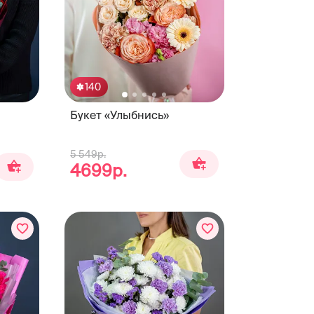
140
Букет «Улыбнись»
5 549р.
4699р.