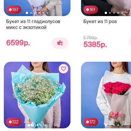
197
161
Букет из 11 гладиолусов
Букет из 11 роз
микс с экзотикой
5 799р.
6599р.
5385р.
122
172