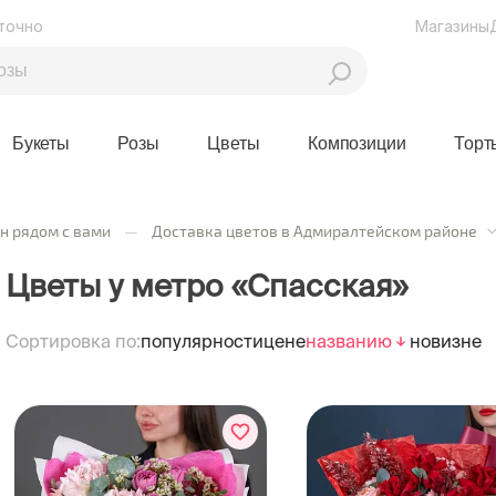
точно
Магазины
Букеты
Розы
Цветы
Композиции
Торт
н рядом с вами
—
Доставка цветов в Адмиралтейском районе
Цветы у метро «Спасская»
Сортировка по:
популярности
цене
названию
новизне