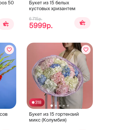
роз 50
Букет из 15 белых
кустовых хризантем
6 715р.
5999р.
318
усов
Букет из 15 гортензий
микс (Колумбия)