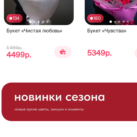
134
160
Букет «Чистая любовь»
Букет «Чувства»
5 999р.
5349р.
4499р.