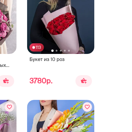
113
Букет из 10 роз
ных
3780р.