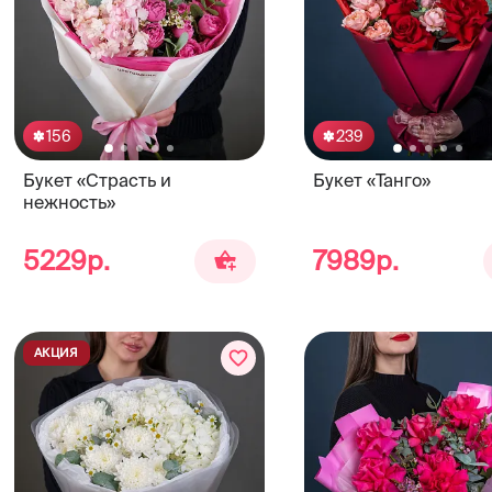
156
239
Букет «Страсть и
Букет «Танго»
нежность»
5229р.
7989р.
АКЦИЯ