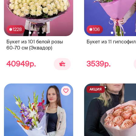
1228
106
Букет из 101 белой розы
Букет из 11 гипсофил
60-70 см (Эквадор)
40949р.
3539р.
АКЦИЯ