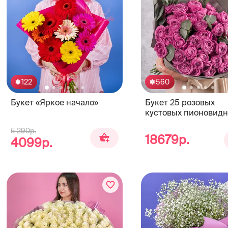
122
560
Букет «Яркое начало»
Букет 25 розовых
кустовых пионовид
роз Мисти Бабблс
5 290р.
18679р.
4099р.