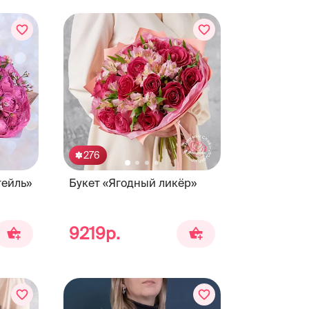
276
тейль»
Букет «Ягодный ликёр»
исти
9219р.