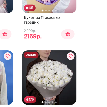
65
Букет из 11 розовых
гвоздик
2 999р.
2169р.
АКЦИЯ
179