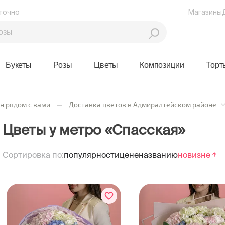
точно
Магазины
Букеты
Розы
Цветы
Композиции
Торт
н рядом с вами
—
Доставка цветов в Адмиралтейском районе
Цветы у метро «Спасская»
Сортировка по:
популярности
цене
названию
новизне