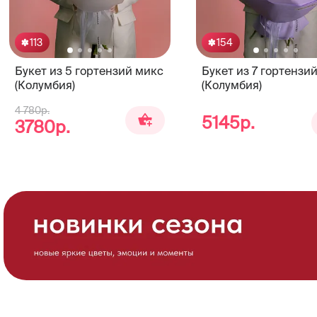
113
154
Букет из 5 гортензий микс
Букет из 7 гортензи
(Колумбия)
(Колумбия)
4 780р.
5145р.
3780р.