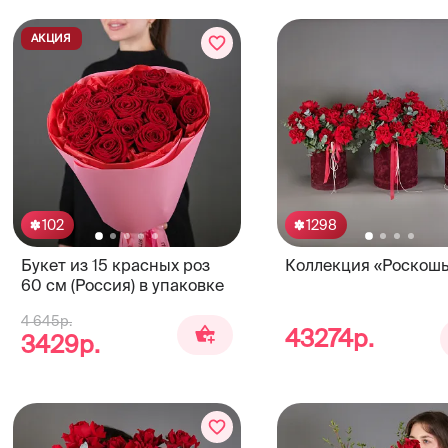
АКЦИЯ
102
1298
Букет из 15 красных роз
Коллекция «Роскошь
60 см (Россия) в упаковке
4 645р.
43274р.
3429р.