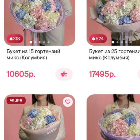
318
524
Букет из 15 гортензий
Букет из 25 гортенз
микс (Колумбия)
микс (Колумбия)
10605р.
17495р.
АКЦИЯ