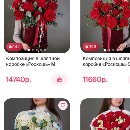
442
349
Композиция в шляпной
Композиция в шляп
коробке «Роскошь» М
коробке «Роскошь» 
14740р.
11660р.