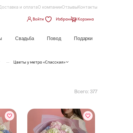
Доставка и оплата
О компании
Отзывы
Контакты
Войти
Избранное
Корзина
ы
Свадьба
Повод
Подарки
—
Цветы у метро «Спасская»
Всего:
377