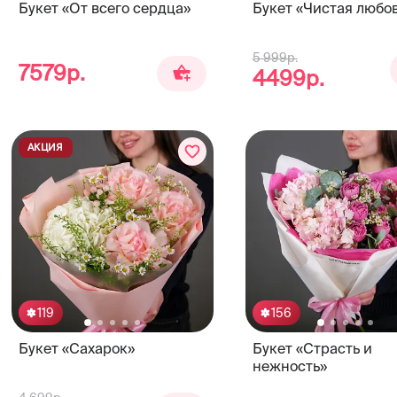
Букет «От всего сердца»
Букет «Чистая любо
5 999р.
7579р.
4499р.
АКЦИЯ
119
156
Букет «Сахарок»
Букет «Страсть и
нежность»