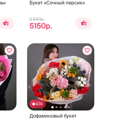
вь»
Букет «Сочный персик»
6 900р.
5150р.
474
Дофаминовый букет