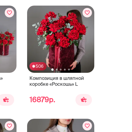
506
»
Композиция в шляпной
коробке «Роскошь» L
16879р.