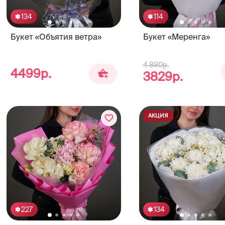
134
114
Букет «Объятия ветра»
Букет «Меренга»
4 890р.
4499р.
3829р.
АКЦИЯ
227
134