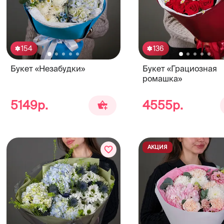
154
136
Букет «Незабудки»
Букет «Грациозная
ромашка»
5149р.
4555р.
АКЦИЯ