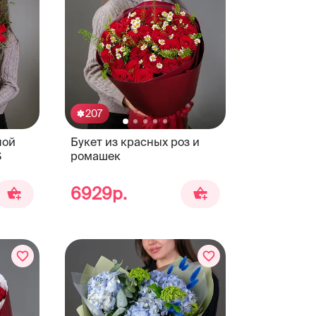
207
ной
Букет из красных роз и
S
ромашек
6929р.