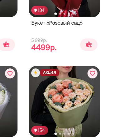
134
Букет «Розовый сад»
5 399р.
4499р.
АКЦИЯ
154