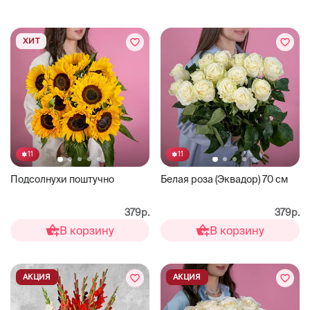
ХИТ
11
11
Подсолнухи поштучно
Белая роза (Эквадор) 70 см
379р.
379р.
В корзину
В корзину
АКЦИЯ
АКЦИЯ