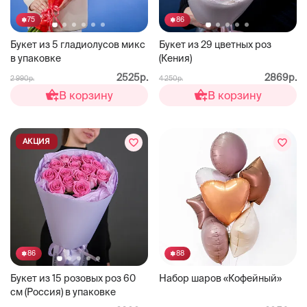
75
86
Букет из 5 гладиолусов микс
Букет из 29 цветных роз
в упаковке
(Кения)
2525р.
2869р.
2 990р.
4 250р.
В корзину
В корзину
АКЦИЯ
88
86
Набор шаров «Кофейный»
Букет из 15 розовых роз 60
см (Россия) в упаковке