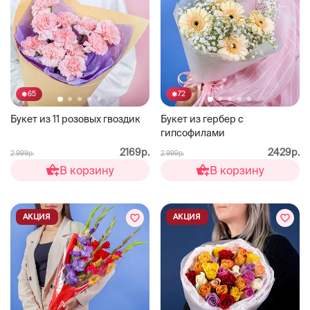
65
72
Букет из 11 розовых гвоздик
Букет из гербер с
гипсофилами
2169р.
2429р.
2 999р.
2 999р.
В корзину
В корзину
АКЦИЯ
АКЦИЯ