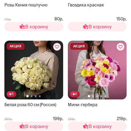
Розы Кения поштучно
Гвоздика красная
80р.
150р.
110р.
В корзину
В корзину
АКЦИЯ
АКЦИЯ
5
6
Белая роза 60 см (Россия)
Мини-гербера
199р.
219р.
260р.
239р.
В корзину
В корзину