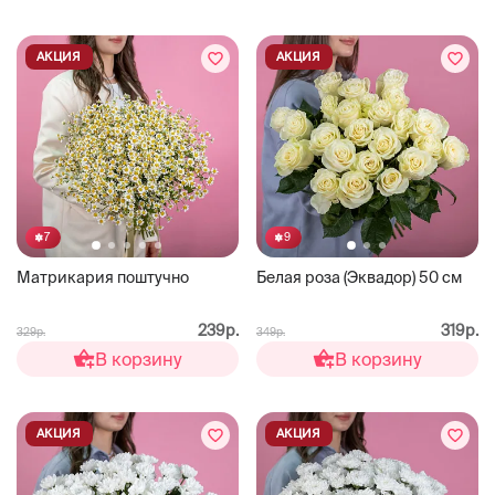
АКЦИЯ
АКЦИЯ
7
9
Матрикария поштучно
Белая роза (Эквадор) 50 см
239р.
319р.
329р.
349р.
В корзину
В корзину
АКЦИЯ
АКЦИЯ