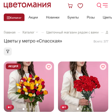
Акции
Новинки
Букеты
Розы
Цвет
Каталог
Главная
—
Каталог
—
Цветочный магазин рядом с вами
—
Дос
Цветы у метро «Спасская»
Всего:
377
АКЦИЯ
2
4