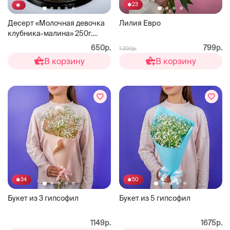
23
Десерт «Молочная девочка
Лилия Евро
клубника-малина» 250г.
ЗОЛОТОЙ СОСТАВ
650р.
799р.
1 200р.
В корзину
В корзину
34
50
Букет из 3 гипсофил
Букет из 5 гипсофил
1149р.
1675р.