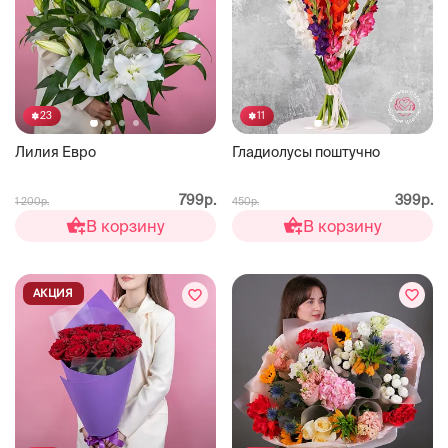
23
11
Лилия Евро
Гладиолусы поштучно
799р.
399р.
1 200р.
450р.
В корзину
В корзину
АКЦИЯ