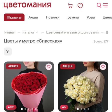
Акции
Новинки
Букеты
Розы
Цвет
Каталог
Главная
—
Каталог
—
Цветочный магазин рядом с вами
—
Дос
Цветы у метро «Спасская»
Всего:
377
АКЦИЯ
АКЦИЯ
102
5