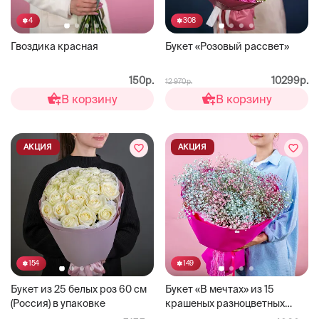
4
308
Гвоздика красная
Букет «Розовый рассвет»
150р.
10299р.
12 970р.
В корзину
В корзину
АКЦИЯ
АКЦИЯ
154
149
Букет из 25 белых роз 60 см
Букет «В мечтах» из 15
(Россия) в упаковке
крашеных разноцветных
гипсофил