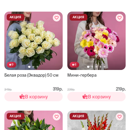
АКЦИЯ
АКЦИЯ
9
6
Белая роза (Эквадор) 50 см
Мини-гербера
319р.
219р.
349р.
239р.
В корзину
В корзину
АКЦИЯ
АКЦИЯ