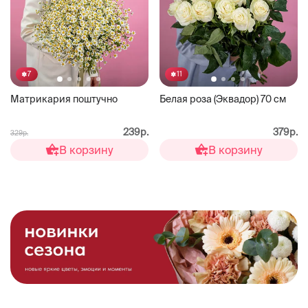
7
11
Матрикария поштучно
Белая роза (Эквадор) 70 см
239р.
379р.
329р.
В корзину
В корзину