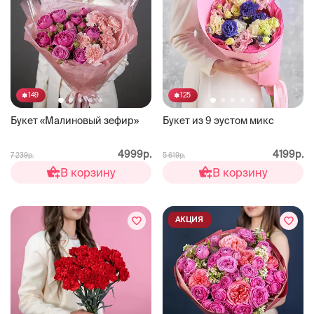
149
125
Букет «Малиновый зефир»
Букет из 9 эустом микс
4999р.
4199р.
7 239р.
5 619р.
В корзину
В корзину
АКЦИЯ