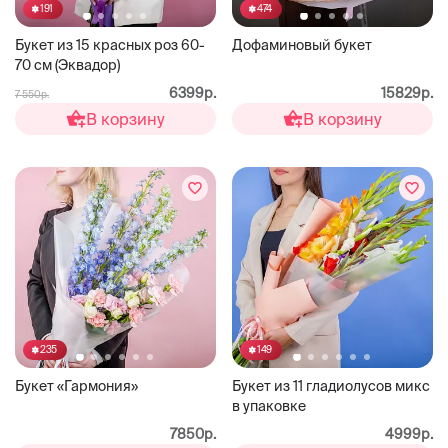
191
474
Букет из 15 красных роз 60-
Дофаминовый букет
70 см (Эквадор)
6399р.
15829р.
7 550р.
В корзину
В корзину
235
149
Букет «Гармония»
Букет из 11 гладиолусов микс
в упаковке
7850р.
4999р.