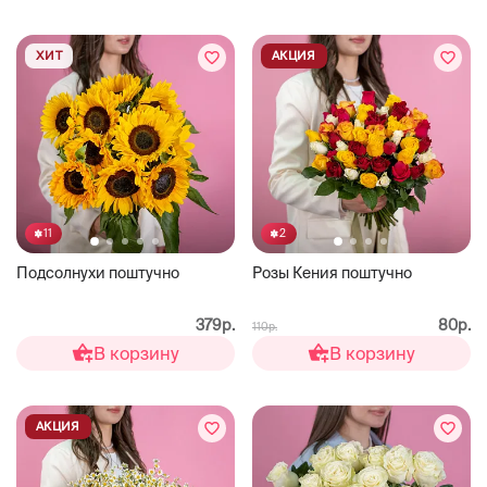
ХИТ
АКЦИЯ
11
2
Подсолнухи поштучно
Розы Кения поштучно
379р.
80р.
110р.
В корзину
В корзину
АКЦИЯ