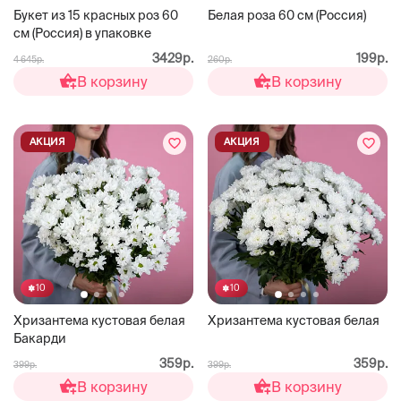
Букет из 15 красных роз 60
Белая роза 60 см (Россия)
см (Россия) в упаковке
3429р.
199р.
4 645р.
260р.
В корзину
В корзину
АКЦИЯ
АКЦИЯ
10
10
Хризантема кустовая белая
Хризантема кустовая белая
Бакарди
359р.
359р.
399р.
399р.
В корзину
В корзину