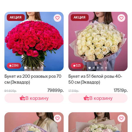
АКЦИЯ
АКЦИЯ
2396
525
Букет из 200 розовых роз 70
Букет из 51 белой розы 40-
см (Эквадор)
50 см (Эквадор)
79899р.
17519р.
94 605р.
17 519р.
В корзину
В корзину