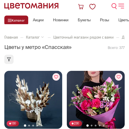
Акции
Новинки
Букеты
Розы
Цвет
Каталог
Главная
—
Каталог
—
Цветочный магазин рядом с вами
—
Дос
Цветы у метро «Спасская»
Всего:
377
130
230