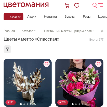
Акции
Новинки
Букеты
Розы
Цвет
Каталог
Главная
—
Каталог
—
Цветочный магазин рядом с вами
—
Дос
Цветы у метро «Спасская»
Всего:
377
130
230