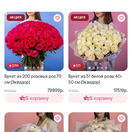
АКЦИЯ
АКЦИЯ
2396
525
Букет из 200 розовых роз 70
Букет из 51 белой розы 40-
см (Эквадор)
50 см (Эквадор)
79899р.
17519р.
94 605р.
17 519р.
В корзину
В корзину