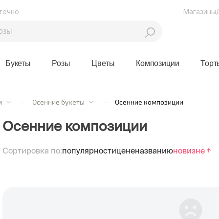
точно
Магазины
Букеты
Розы
Цветы
Композиции
Торт
м
—
Осенние букеты
—
Осенние композиции
Осенние композиции
Сортировка по:
популярности
цене
названию
новизне