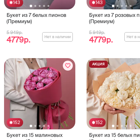
143
143
Букет из 7 белых пионов
Букет из 7 розовых 
(Премиум)
(Премиум)
5 949р.
5 949р.
Нет в наличии
Нет в 
4779р.
4779р.
АКЦИЯ
152
152
Букет из 15 малиновых
Букет из 15 белых п