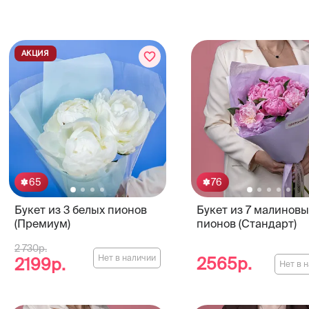
АКЦИЯ
65
76
Букет из 3 белых пионов
Букет из 7 малиновы
(Премиум)
пионов (Стандарт)
2 730р.
Нет в наличии
2565р.
2199р.
Нет в 