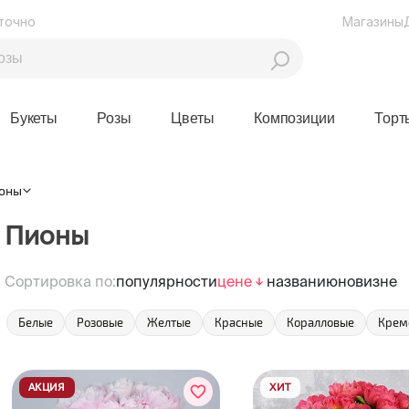
точно
Магазины
Букеты
Розы
Цветы
Композиции
Торт
оны
Пионы
Сортировка по:
популярности
цене
названию
новизне
Белые
Розовые
Желтые
Красные
Коралловые
Крем
АКЦИЯ
ХИТ