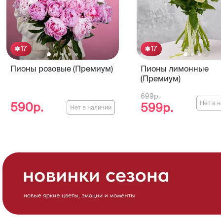
17
17
Пионы розовые (Премиум)
Пионы лимонные
(Премиум)
699р.
Нет в 
590р.
599р.
Нет в наличии