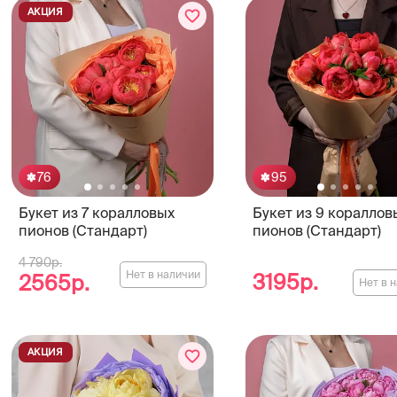
АКЦИЯ
76
95
Букет из 7 коралловых
Букет из 9 кораллов
пионов (Стандарт)
пионов (Стандарт)
4 790р.
Нет в наличии
3195р.
2565р.
Нет в 
АКЦИЯ