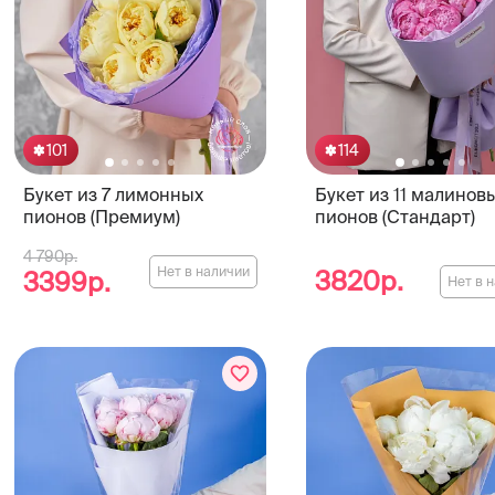
101
114
Букет из 7 лимонных
Букет из 11 малинов
пионов (Премиум)
пионов (Стандарт)
4 790р.
Нет в наличии
3820р.
3399р.
Нет в 