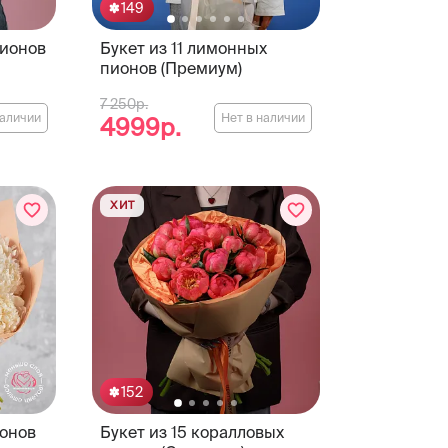
149
пионов
Букет из 11 лимонных
пионов (Премиум)
7 250р.
наличии
Нет в наличии
4999р.
ХИТ
152
ионов
Букет из 15 коралловых