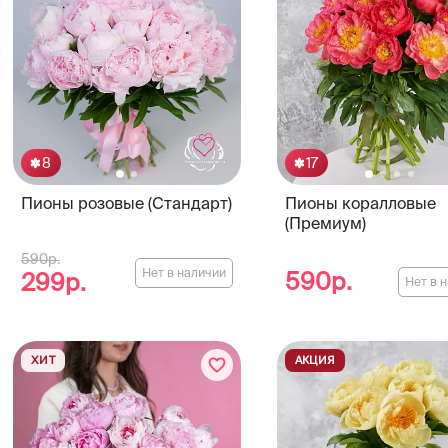
8
17
Пионы розовые (Стандарт)
Пионы коралловые
(Премиум)
590р.
Нет в наличии
590р.
299р.
Нет в 
ХИТ
АКЦИЯ