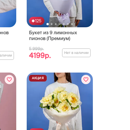
125
онов
Букет из 9 лимонных
пионов (Премиум)
5 999р.
Нет в наличии
4199р.
наличии
АКЦИЯ