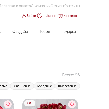
Доставка и оплата
О компании
Отзывы
Контакты
Войти
Избранное
Корзина
ы
Свадьба
Повод
Подарки
Всего:
96
овые
Малиновые
Бордовые
Фиолетовые
Персиковые
ХИТ