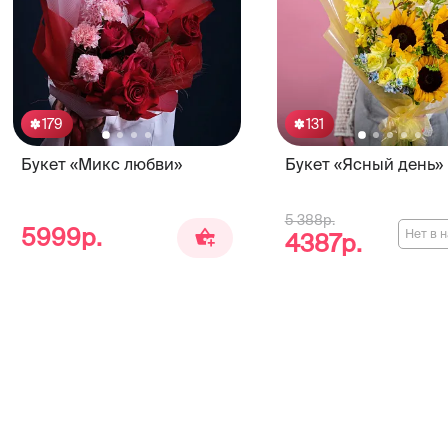
179
131
Букет «Микс любви»
Букет «Ясный день»
5 388р.
5999р.
Нет в 
4387р.