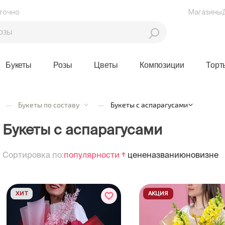
точно
Магазины
Букеты
Розы
Цветы
Композиции
Торт
—
Букеты по составу
—
Букеты с аспарагусами
Букеты с аспарагусами
Сортировка по:
популярности
цене
названию
новизне
ХИТ
АКЦИЯ