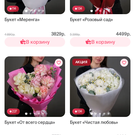
114
134
Букет «Меренга»
Букет «Розовый сад»
3829р.
4499р.
4 890р.
5 399р.
В корзину
В корзину
АКЦИЯ
227
134
Букет «От всего сердца»
Букет «Чистая любовь»