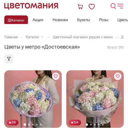
Акции
Новинки
Букеты
Розы
Цвет
Каталог
Главная
—
Каталог
—
Цветочный магазин рядом с вами
—
Дос
Цветы у метро «Достоевская»
Всего:
361
318
524