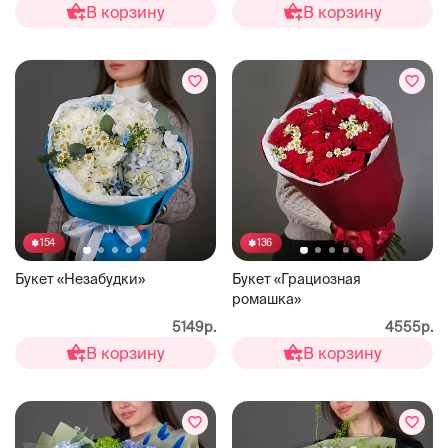
В корзину
В корзину
154
136
Букет «Незабудки»
Букет «Грациозная
ромашка»
5149р.
4555р.
В корзину
В корзину