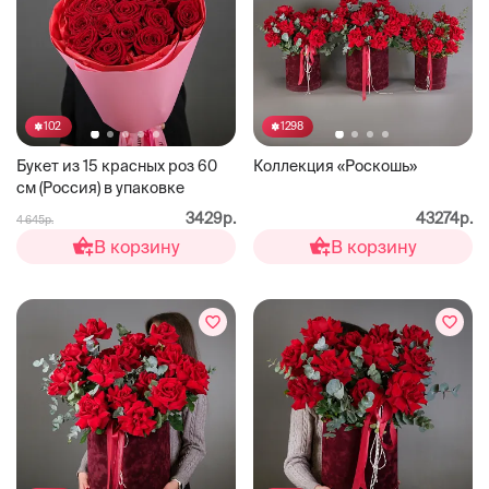
102
1298
Букет из 15 красных роз 60
Коллекция «Роскошь»
см (Россия) в упаковке
3429р.
43274р.
4 645р.
В корзину
В корзину