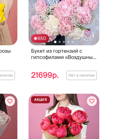
650
 розы
Букет из гортензий с
гипсофилами «Воздушный
замок»
21699р.
наличии
Нет в наличии
АКЦИЯ