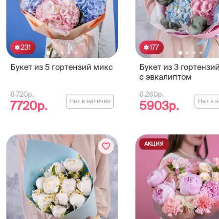
231
177
Букет из 5 гортензий микс
Букет из 3 гортензи
с эвкалиптом
8 720р.
6 260р.
Нет в наличии
Нет в 
7720р.
5903р.
АКЦИЯ