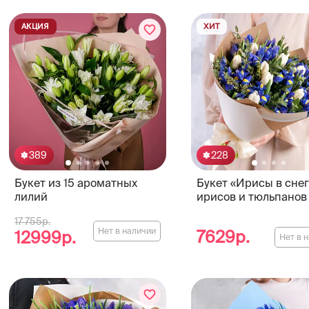
АКЦИЯ
ХИТ
389
228
Букет из 15 ароматных
Букет «Ирисы в снег
лилий
ирисов и тюльпанов
17 755р.
Нет в наличии
7629р.
12999р.
Нет в 