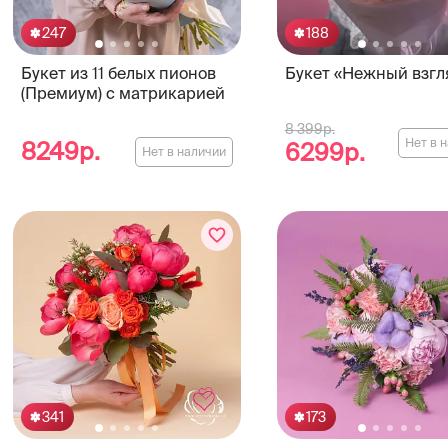
247
188
Букет из 11 белых пионов
Букет «Нежный взгл
(Премиум) с матрикарией
8 399р.
Нет в 
8249р.
6299р.
Нет в наличии
341
173