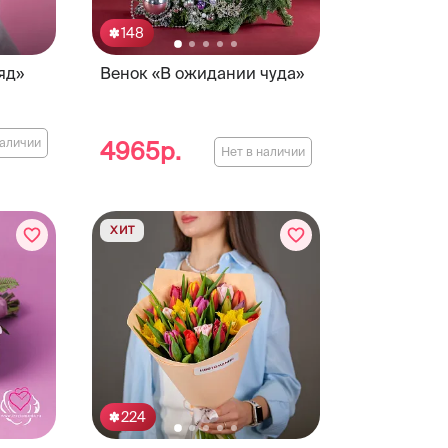
148
яд»
Венок «В ожидании чуда»
наличии
4965р.
Нет в наличии
ХИТ
224