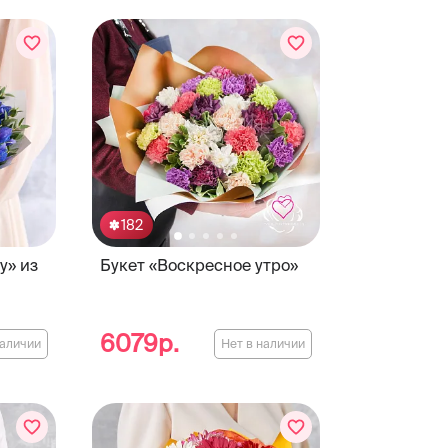
182
у» из
Букет «Воскресное утро»
6079р.
наличии
Нет в наличии