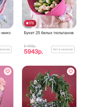
178
й микс
Букет 25 белых тюльпанов
6 468р.
наличии
Нет в наличии
5943р.