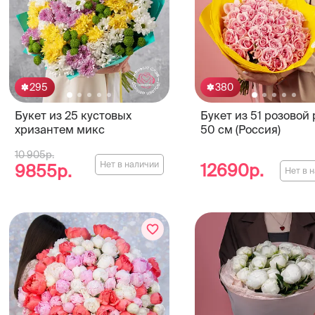
295
380
Букет из 25 кустовых
Букет из 51 розовой
хризантем микс
50 см (Россия)
10 905р.
Нет в наличии
12690р.
9855р.
Нет в 