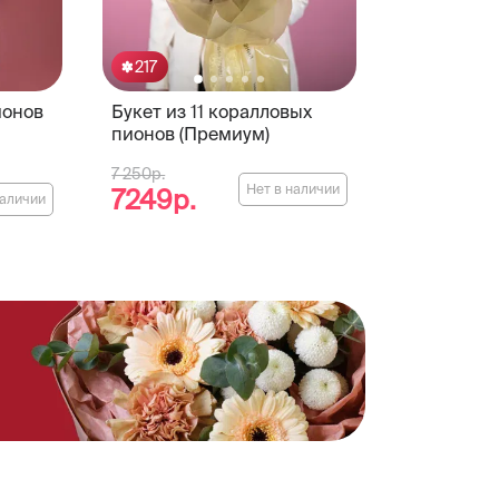
217
ионов
Букет из 11 коралловых
пионов (Премиум)
7 250р.
Нет в наличии
7249р.
наличии