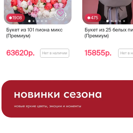
1908
475
Букет из 101 пиона микс
Букет из 25 белых п
(Премиум)
(Премиум)
63620р.
15855р.
Нет в наличии
Нет в 