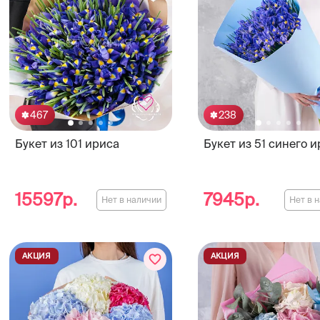
467
238
Букет из 101 ириса
Букет из 51 синего 
15597р.
7945р.
Нет в наличии
Нет в 
АКЦИЯ
АКЦИЯ