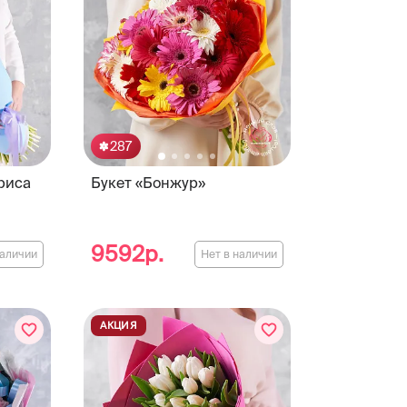
287
ириса
Букет «Бонжур»
9592р.
наличии
Нет в наличии
АКЦИЯ