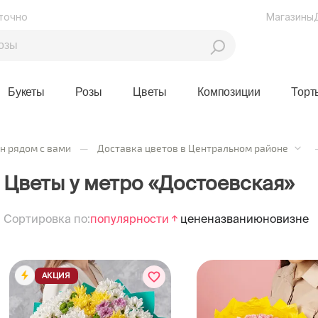
точно
Магазины
Букеты
Розы
Цветы
Композиции
Торт
н рядом с вами
—
Доставка цветов в Центральном районе
Цветы у метро «Достоевская»
Сортировка по:
популярности
цене
названию
новизне
АКЦИЯ