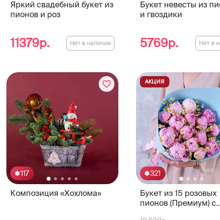
Яркий свадебный букет из
Букет невесты из п
пионов и роз
и гвоздики
11379р.
5769р.
Нет в наличии
Нет в 
АКЦИЯ
117
321
Композиция «Хохлома»
Букет из 15 розовых
пионов (Премиум) с
матрикарией