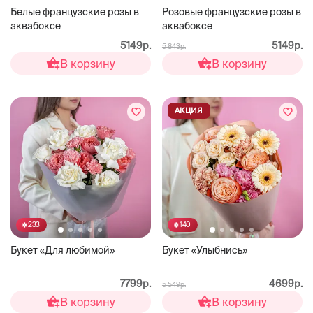
Белые французские розы в
Розовые французские розы в
аквабоксе
аквабоксе
5149р.
5149р.
5 843р.
В корзину
В корзину
АКЦИЯ
233
140
Букет «Для любимой»
Букет «Улыбнись»
7799р.
4699р.
5 549р.
В корзину
В корзину