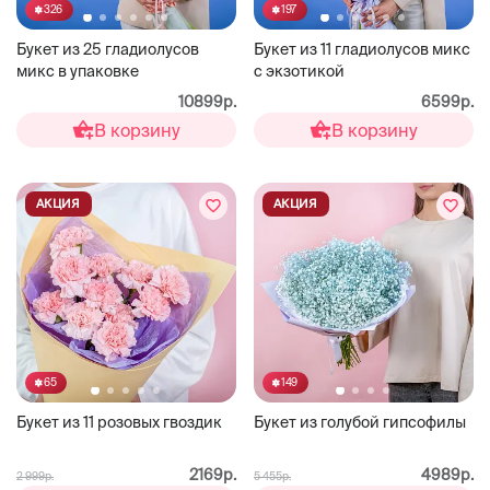
326
197
Букет из 25 гладиолусов
Букет из 11 гладиолусов микс
микс в упаковке
с экзотикой
10899р.
6599р.
В корзину
В корзину
АКЦИЯ
АКЦИЯ
65
149
Букет из 11 розовых гвоздик
Букет из голубой гипсофилы
2169р.
4989р.
2 999р.
5 455р.