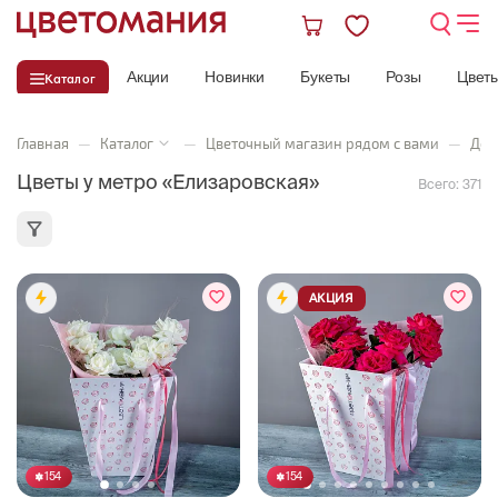
Акции
Новинки
Букеты
Розы
Цвет
Каталог
Главная
—
Каталог
—
Цветочный магазин рядом с вами
—
Дос
Цветы у метро «Елизаровская»
Всего:
371
АКЦИЯ
154
154