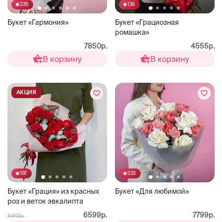
235
136
Букет «Гармония»
Букет «Грациозная
ромашка»
7850р.
4555р.
В корзину
В корзину
АКЦИЯ
197
233
Букет «Грация» из красных
Букет «Для любимой»
роз и веток эвкалипта
6599р.
7799р.
8 945р.