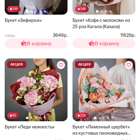
109
348
Букет «Зефирки»
Букет «Кофе с молоком» из
25 роз Кагала (Кахала)
3649р.
11629р.
4 525р.
В корзину
В корзину
АКЦИЯ
АКЦИЯ
95
224
Букет «Леди нежность»
Букет «Лимонный щербет»
из кустовых пионовидных
роз