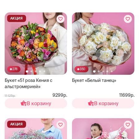
АКЦИЯ
278
350
Букет «51 роза Кения с
Букет «Белый танец»
альстромерией»
9299р.
11699р.
11 125р.
В корзину
В корзину
АКЦИЯ