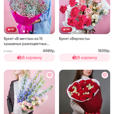
149
549
Букет «В мечтах» из 15
Букет «Верность»
крашеных разноцветных
гипсофил
4989р.
18319р.
5 455р.
В корзину
В корзину