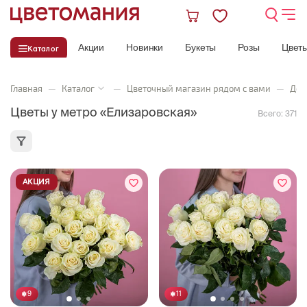
Акции
Новинки
Букеты
Розы
Цвет
Каталог
Главная
—
Каталог
—
Цветочный магазин рядом с вами
—
Дос
Цветы у метро «Елизаровская»
Всего:
371
АКЦИЯ
9
11