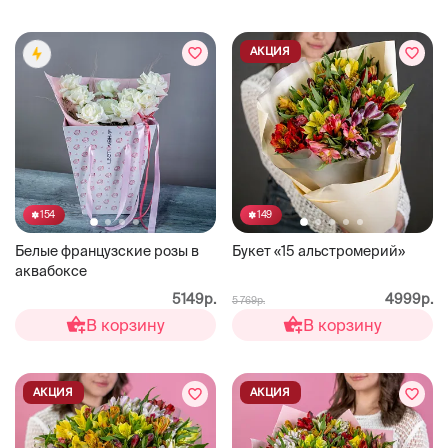
АКЦИЯ
154
149
Белые французские розы в
Букет «15 альстромерий»
аквабоксе
5149р.
4999р.
5 769р.
В корзину
В корзину
АКЦИЯ
АКЦИЯ