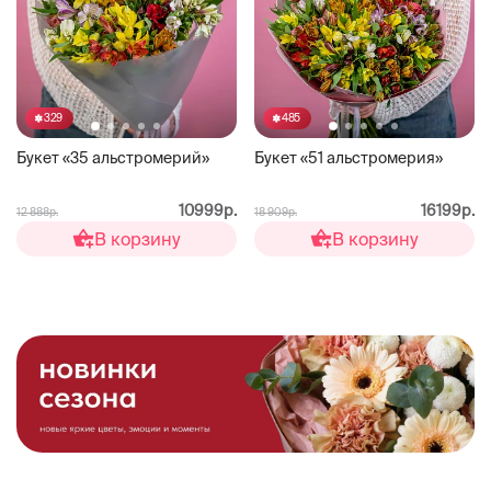
329
485
Букет «35 альстромерий»
Букет «51 альстромерия»
10999р.
16199р.
12 888р.
18 909р.
В корзину
В корзину