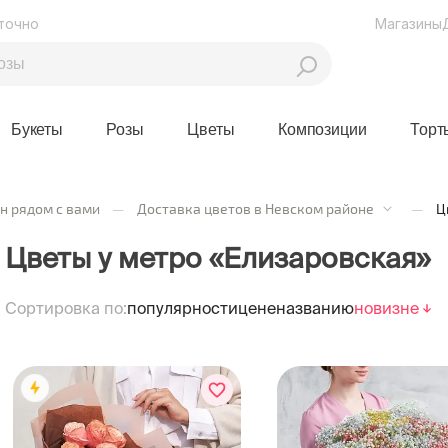
точно
Магазины
Букеты
Розы
Цветы
Композиции
Торт
н рядом с вами
—
Доставка цветов в Невском районе
—
Ц
Цветы у метро «Елизаровская»
Сортировка по:
популярности
цене
названию
новизне