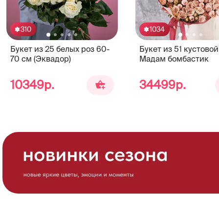
310
1034
Букет из 25 белых роз 60-
Букет из 51 кустово
70 см (Эквадор)
Мадам бомбастик
10349р.
34499р.