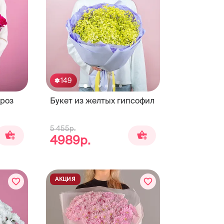
149
 роз
Букет из желтых гипсофил
5 455р.
4989р.
АКЦИЯ