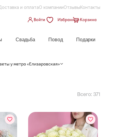
Доставка и оплата
О компании
Отзывы
Контакты
Войти
Избранное
Корзина
ы
Свадьба
Повод
Подарки
веты у метро «Елизаровская»
Всего:
371