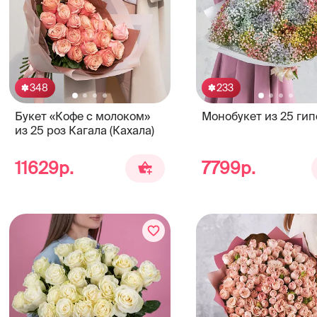
348
233
Букет «Кофе с молоком»
Монобукет из 25 ги
из 25 роз Кагала (Кахала)
11629р.
7799р.