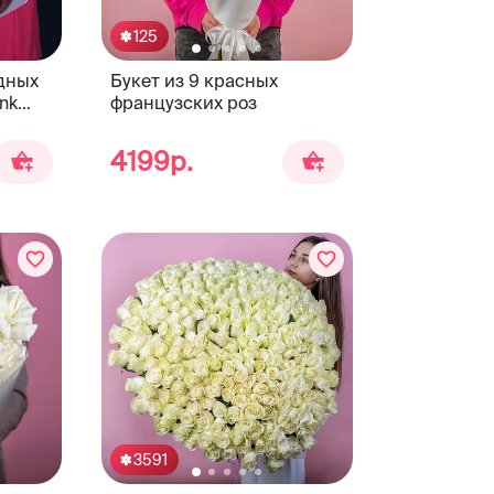
125
идных
Букет из 9 красных
nk
французских роз
4199р.
3591