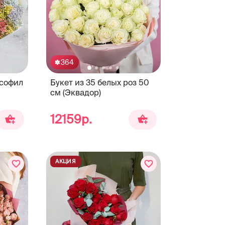
364
псофил
Букет из 35 белых роз 50
см (Эквадор)
12159р.
АКЦИЯ