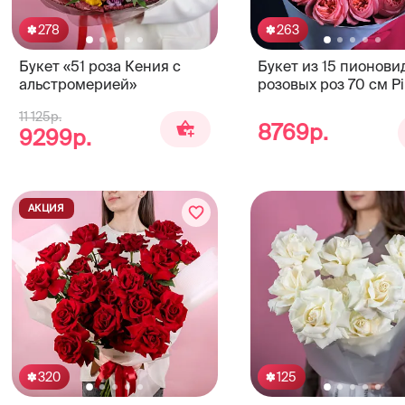
278
263
Букет «51 роза Кения с
Букет из 15 пионов
альстромерией»
розовых роз 70 см Pi
Expression
11 125р.
8769р.
9299р.
АКЦИЯ
320
125