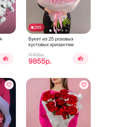
295
я
Букет из 25 розовых
кустовых хризантем
10 905р.
9855р.