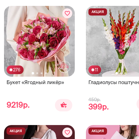
АКЦИЯ
276
11
Букет «Ягодный ликёр»
Гладиолусы поштучн
450р.
9219р.
399р.
АКЦИЯ
АКЦИЯ