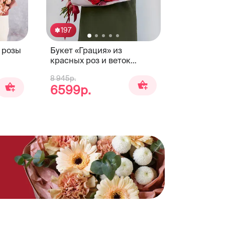
197
й розы
Букет «Грация» из
красных роз и веток
эвкалипта
8 945р.
6599р.