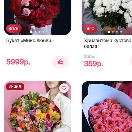
179
10
Букет «Микс любви»
Хризантема кустова
белая
399р.
5999р.
359р.
АКЦИЯ