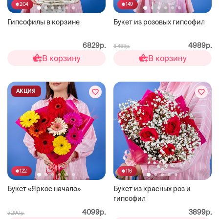
204
149
Гипсофилы в корзине
Букет из розовых гипсофил
6829р.
4989р.
5 455р.
В корзину
В корзину
АКЦИЯ
122
116
Букет «Яркое начало»
Букет из красных роз и
гипсофил
4099р.
3899р.
5 290р.