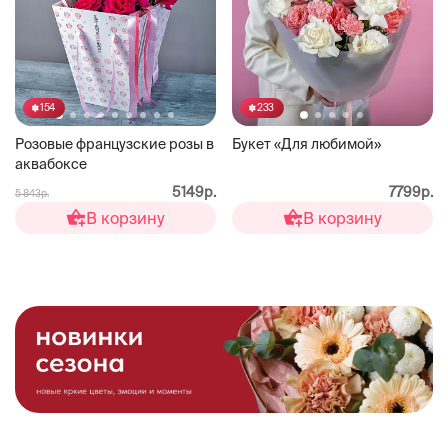
154
233
Розовые французские розы в
Букет «Для любимой»
аквабоксе
5149р.
7799р.
5 843р.
В корзину
В корзину