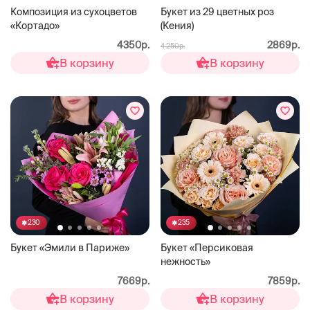
Композиция из сухоцветов
Букет из 29 цветных роз
«Кортадо»
(Кения)
4350р.
2869р.
4 250р.
В корзину
В корзину
230
235
Букет «Эмили в Париже»
Букет «Персиковая
нежность»
7669р.
7859р.
В корзину
В корзину