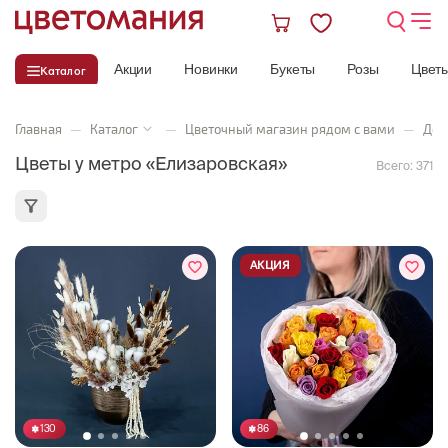
Акции
Новинки
Букеты
Розы
Цвет
Каталог
Главная
—
Каталог
—
Цветочный магазин рядом с вами
—
Дос
Цветы у метро «Елизаровская»
Всего:
371
АКЦИЯ
130
86