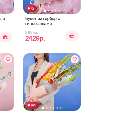
72
з и
Букет из гербер с
гипсофилами
2 999р.
2429р.
149