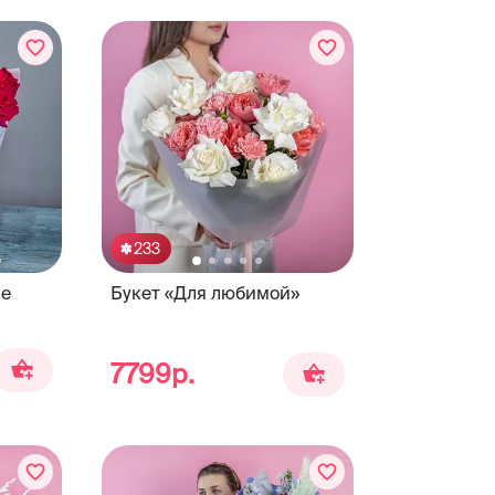
233
ие
Букет «Для любимой»
7799р.