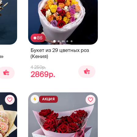
86
Букет из 29 цветных роз
о»
(Кения)
4 250р.
2869р.
АКЦИЯ