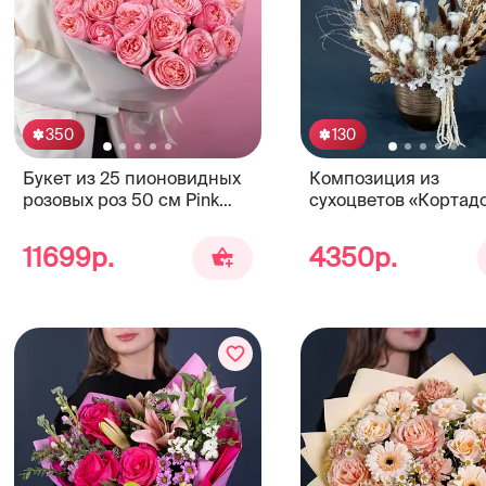
350
130
Букет из 25 пионовидных
Композиция из
розовых роз 50 см Pink
сухоцветов «Кортад
Expression
11699р.
4350р.