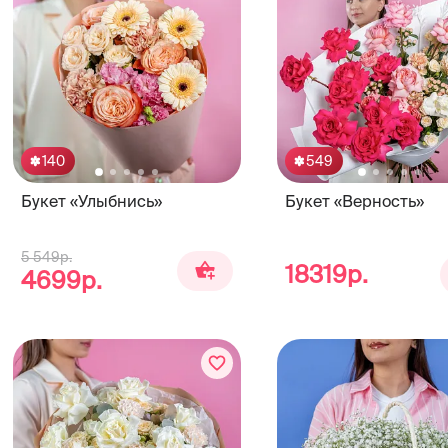
140
549
Букет «Улыбнись»
Букет «Верность»
5 549р.
18319р.
4699р.