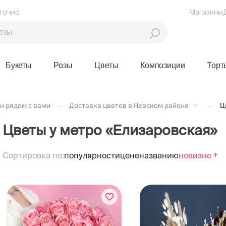
точно
Магазины
Букеты
Розы
Цветы
Композиции
Торт
н рядом с вами
—
Доставка цветов в Невском районе
—
Ц
Цветы у метро «Елизаровская»
Сортировка по:
популярности
цене
названию
новизне