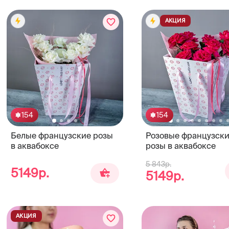
АКЦИЯ
154
154
Белые французские розы
Розовые французск
в аквабоксе
розы в аквабоксе
5 843р.
5149р.
5149р.
АКЦИЯ