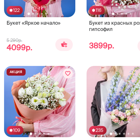
122
116
Букет «Яркое начало»
Букет из красных ро
гипсофил
5 290р.
3899р.
4099р.
АКЦИЯ
109
235