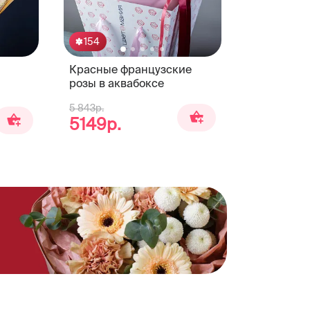
154
Красные французские
розы в аквабоксе
5 843р.
5149р.