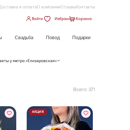
Доставка и оплата
О компании
Отзывы
Контакты
Войти
Избранное
Корзина
ы
Свадьба
Повод
Подарки
веты у метро «Елизаровская»
Всего:
371
АКЦИЯ