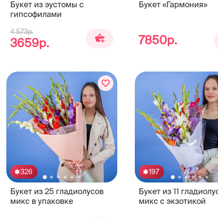
Букет из эустомы с
Букет «Гармония»
гипсофилами
4 573р.
7850р.
3659р.
326
197
Букет из 25 гладиолусов
Букет из 11 гладиолу
микс в упаковке
микс с экзотикой