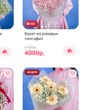
149
е
Букет из розовых
гипсофил
5 455р.
4989р.
АКЦИЯ