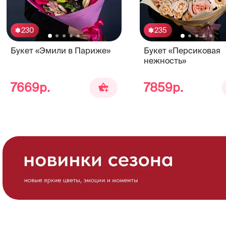
230
235
Букет «Эмили в Париже»
Букет «Персиковая
нежность»
7669р.
7859р.