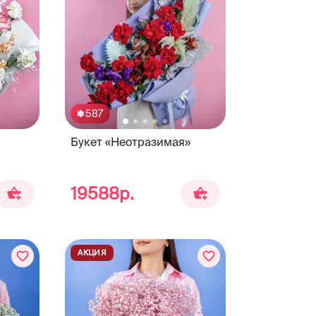
587
Букет «Неотразимая»
19588р.
АКЦИЯ