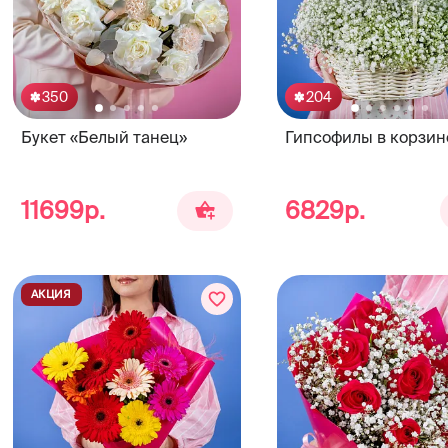
350
204
Букет «Белый танец»
Гипсофилы в корзин
11699р.
6829р.
АКЦИЯ