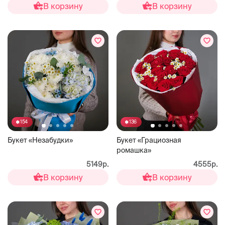
В корзину
В корзину
154
136
Букет «Незабудки»
Букет «Грациозная
ромашка»
5149р.
4555р.
В корзину
В корзину