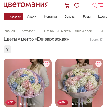
Акции
Новинки
Букеты
Розы
Цвет
Каталог
Главная
—
Каталог
—
Цветочный магазин рядом с вами
—
Дос
Цветы у метро «Елизаровская»
Всего:
371
318
524