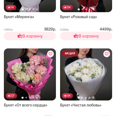
114
134
Букет «Меренга»
Букет «Розовый сад»
3829р.
4499р.
4 890р.
5 399р.
В корзину
В корзину
АКЦИЯ
227
134
Букет «От всего сердца»
Букет «Чистая любовь»