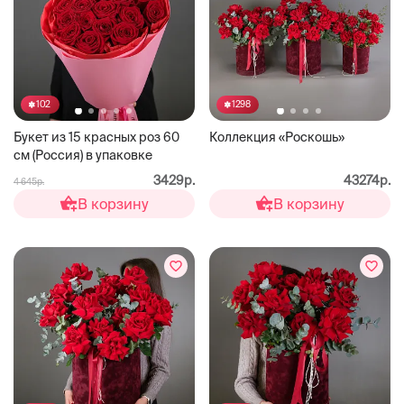
102
1298
Букет из 15 красных роз 60
Коллекция «Роскошь»
см (Россия) в упаковке
3429р.
43274р.
4 645р.
В корзину
В корзину