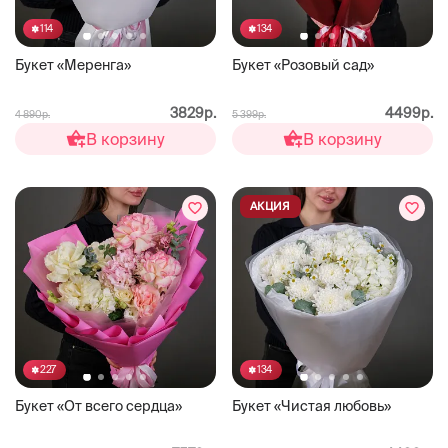
114
134
Букет «Меренга»
Букет «Розовый сад»
3829р.
4499р.
4 890р.
5 399р.
В корзину
В корзину
АКЦИЯ
227
134
Букет «От всего сердца»
Букет «Чистая любовь»