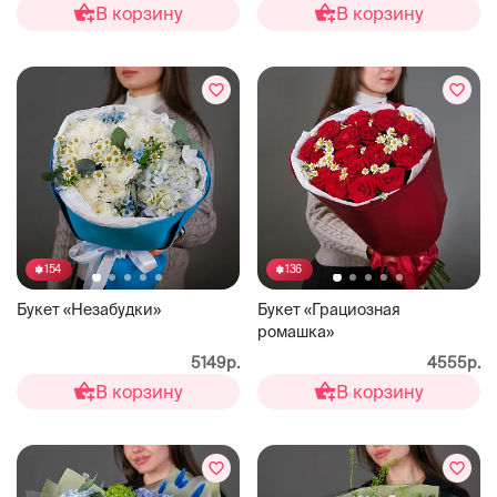
В корзину
В корзину
154
136
Букет «Незабудки»
Букет «Грациозная
ромашка»
5149р.
4555р.
В корзину
В корзину