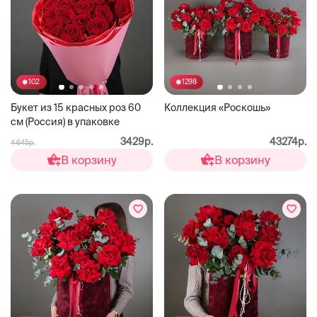
102
1298
Букет из 15 красных роз 60
Коллекция «Роскошь»
см (Россия) в упаковке
3429р.
43274р.
4 645р.
В корзину
В корзину