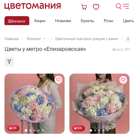
Акции
Новинки
Букеты
Розы
Цвет
Каталог
Главная
—
Каталог
—
Цветочный магазин рядом с вами
—
Дос
Цветы у метро «Елизаровская»
Всего:
371
318
524