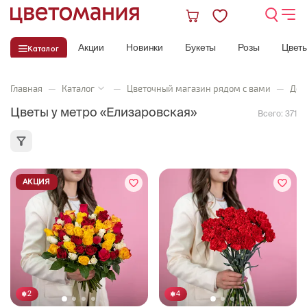
Акции
Новинки
Букеты
Розы
Цвет
Каталог
Главная
—
Каталог
—
Цветочный магазин рядом с вами
—
Дос
Цветы у метро «Елизаровская»
Всего:
371
АКЦИЯ
2
4