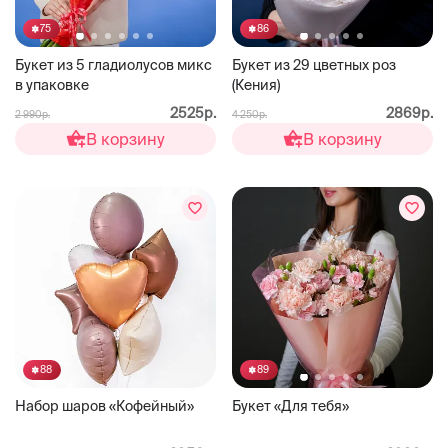
75
86
Букет из 5 гладиолусов микс
Букет из 29 цветных роз
в упаковке
(Кения)
2525р.
2869р.
2 990р.
4 250р.
В корзину
В корзину
88
89
Набор шаров «Кофейный»
Букет «Для тебя»