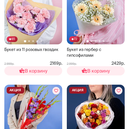
65
72
Букет из 11 розовых гвоздик
Букет из гербер с
гипсофилами
2169р.
2429р.
2 999р.
2 999р.
В корзину
В корзину
АКЦИЯ
АКЦИЯ