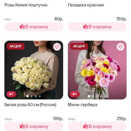
Розы Кения поштучно
Гвоздика красная
80р.
150р.
110р.
В корзину
В корзину
АКЦИЯ
АКЦИЯ
5
6
Белая роза 60 см (Россия)
Мини-гербера
199р.
219р.
260р.
239р.
В корзину
В корзину