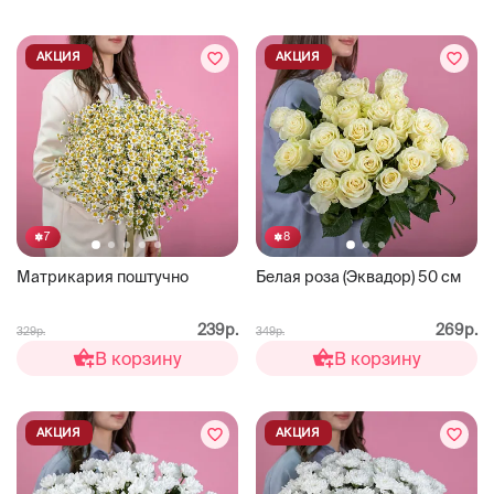
АКЦИЯ
АКЦИЯ
7
8
Матрикария поштучно
Белая роза (Эквадор) 50 см
239р.
269р.
329р.
349р.
В корзину
В корзину
АКЦИЯ
АКЦИЯ