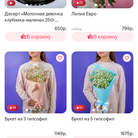
23
Десерт «Молочная девочка
Лилия Евро
клубника-малина» 250г.
ЗОЛОТОЙ СОСТАВ
650р.
799р.
1 200р.
В корзину
В корзину
34
50
Букет из 3 гипсофил
Букет из 5 гипсофил
1149р.
1675р.