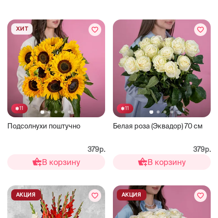
ХИТ
11
11
Подсолнухи поштучно
Белая роза (Эквадор) 70 см
379р.
379р.
В корзину
В корзину
АКЦИЯ
АКЦИЯ