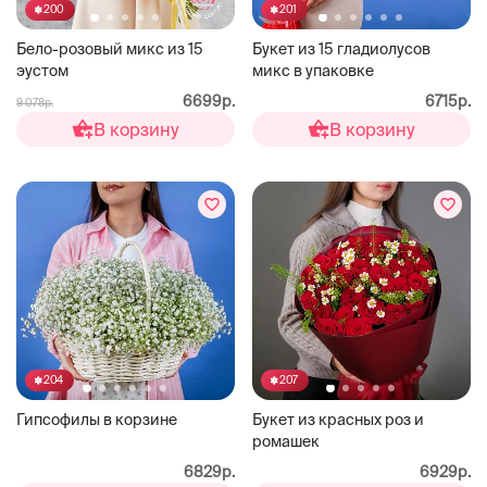
200
201
Бело-розовый микс из 15
Букет из 15 гладиолусов
эустом
микс в упаковке
6699р.
6715р.
9 078р.
В корзину
В корзину
204
207
Гипсофилы в корзине
Букет из красных роз и
ромашек
6829р.
6929р.