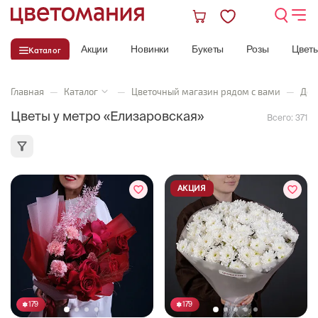
Акции
Новинки
Букеты
Розы
Цвет
Каталог
Главная
—
Каталог
—
Цветочный магазин рядом с вами
—
Дос
Цветы у метро «Елизаровская»
Всего:
371
АКЦИЯ
179
179