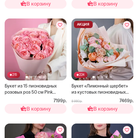
В корзину
В корзину
АКЦИЯ
215
224
Букет из 15 пионовидных
Букет «Лимонный щербет»
розовых роз 50 см Pink
из кустовых пионовидных
Expression
роз
7199р.
7469р.
8 980р.
В корзину
В корзину