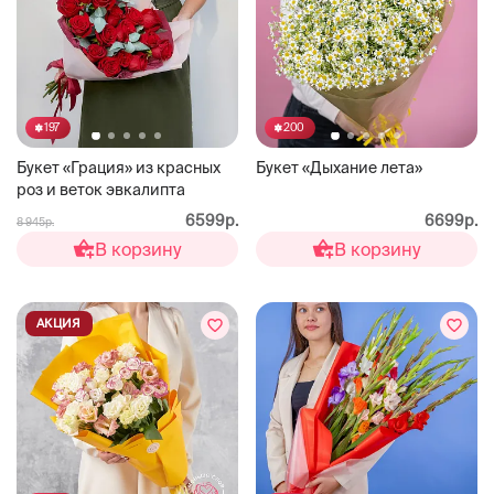
197
200
Букет «Грация» из красных
Букет «Дыхание лета»
роз и веток эвкалипта
6599р.
6699р.
8 945р.
В корзину
В корзину
АКЦИЯ