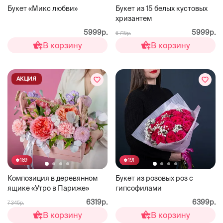
Букет «Микс любви»
Букет из 15 белых кустовых
хризантем
5999р.
5999р.
6 715р.
В корзину
В корзину
АКЦИЯ
189
191
Композиция в деревянном
Букет из розовых роз с
ящике «Утро в Париже»
гипсофилами
6319р.
6399р.
7 345р.
В корзину
В корзину