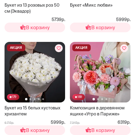
Букет из 13 розовых роз 50
Букет «Микс любви»
см (Эквадор)
5739р.
5999р.
В корзину
В корзину
АКЦИЯ
АКЦИЯ
179
189
Букет из 15 белых кустовых
Композиция в деревянном
хризантем
ящике «Утро в Париже»
5999р.
6319р.
6 715р.
7 345р.
В корзину
В корзину