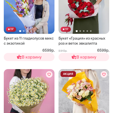
197
197
Букет из 11 гладиолусов микс
Букет «Грация» из красных
с экзотикой
роз и веток эвкалипта
6599р.
6599р.
8 945р.
В корзину
В корзину
АКЦИЯ