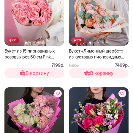
215
224
Букет из 15 пионовидных
Букет «Лимонный щербет»
розовых роз 50 см Pink
из кустовых пионовидных
Expression
роз
7199р.
7469р.
8 980р.
В корзину
В корзину