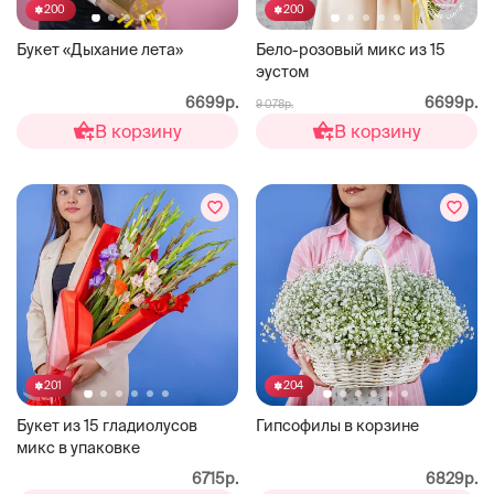
200
200
Букет «Дыхание лета»
Бело-розовый микс из 15
эустом
6699р.
6699р.
9 078р.
В корзину
В корзину
201
204
Букет из 15 гладиолусов
Гипсофилы в корзине
микс в упаковке
6715р.
6829р.