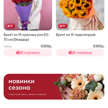
191
191
Букет из 15 красных роз 60-
Букет из 15 подсолнухов
70 см (Эквадор)
6399р.
6399р.
7 550р.
В корзину
В корзину