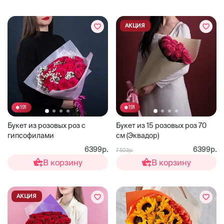
АКЦИЯ
191
191
Букет из розовых роз с
Букет из 15 розовых роз 70
гипсофилами
см (Эквадор)
6399р.
6399р.
7 503р.
В корзину
В корзину
АКЦИЯ