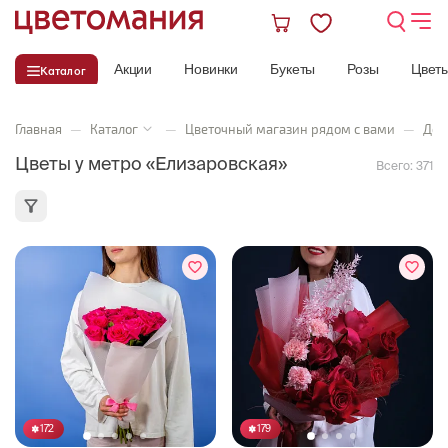
Акции
Новинки
Букеты
Розы
Цвет
Каталог
Главная
—
Каталог
—
Цветочный магазин рядом с вами
—
Дос
Цветы у метро «Елизаровская»
Всего:
371
172
179