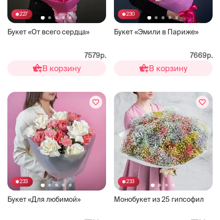
227
230
Букет «От всего сердца»
Букет «Эмили в Париже»
7579р.
7669р.
В корзину
В корзину
233
233
Букет «Для любимой»
Монобукет из 25 гипсофил