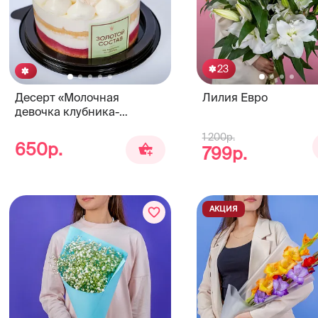
23
Десерт «Молочная
Лилия Евро
девочка клубника-
малина» 250г. ЗОЛОТОЙ
1 200р.
СОСТАВ
650р.
799р.
АКЦИЯ