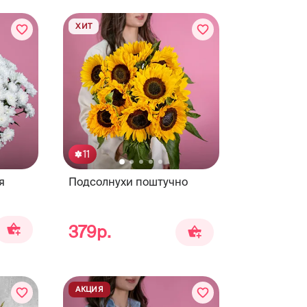
ХИТ
11
я
Подсолнухи поштучно
379р.
АКЦИЯ