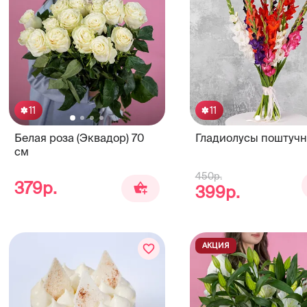
11
11
Белая роза (Эквадор) 70
Гладиолусы поштучн
см
450р.
379р.
399р.
АКЦИЯ