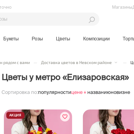
точно
Магазины
Букеты
Розы
Цветы
Композиции
Торт
н рядом с вами
—
Доставка цветов в Невском районе
—
Ц
Цветы у метро «Елизаровская»
Сортировка по:
популярности
цене
названию
новизне
АКЦИЯ