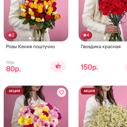
2
4
Розы Кения поштучно
Гвоздика красная
110р.
150р.
80р.
АКЦИЯ
АКЦИЯ