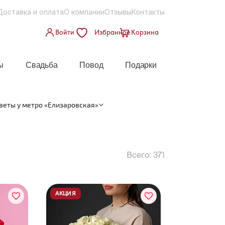
Доставка и оплата
О компании
Отзывы
Контакты
Войти
Избранное
Корзина
ы
Свадьба
Повод
Подарки
веты у метро «Елизаровская»
Всего:
371
АКЦИЯ