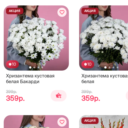
АКЦИЯ
АКЦИЯ
10
10
Хризантема кустовая
Хризантема кустова
белая Бакарди
белая
399р.
399р.
359р.
359р.
АКЦИЯ