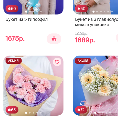
50
50
Букет из 5 гипсофил
Букет из 3 гладиолу
микс в упаковке
1 999р.
1675р.
1689р.
АКЦИЯ
АКЦИЯ
65
72