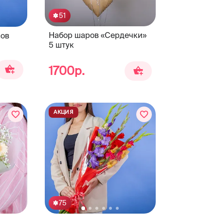
51
Набор шаров «Сердечки»
сов
5 штук
1700р.
АКЦИЯ
75