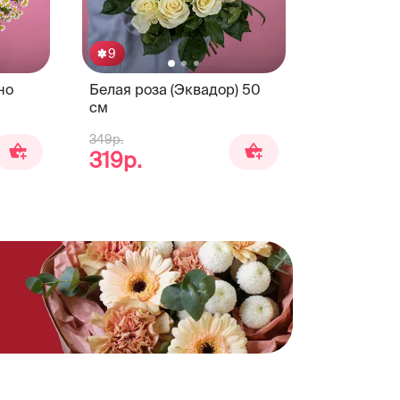
9
но
Белая роза (Эквадор) 50
см
349р.
319р.