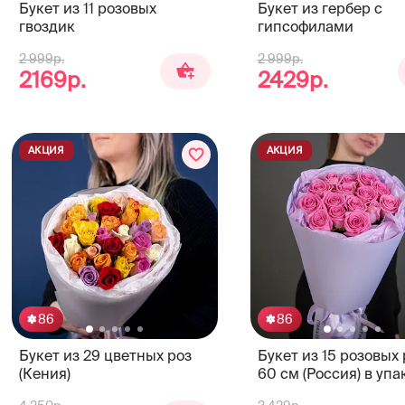
Букет из 11 розовых
Букет из гербер с
гвоздик
гипсофилами
2 999р.
2 999р.
2169р.
2429р.
АКЦИЯ
АКЦИЯ
86
86
Букет из 29 цветных роз
Букет из 15 розовых 
(Кения)
60 см (Россия) в упа