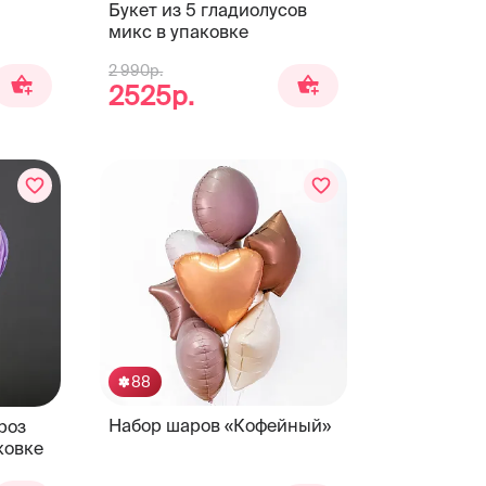
Букет из 5 гладиолусов
микс в упаковке
2 990р.
2525р.
88
Набор шаров «Кофейный»
роз
ковке