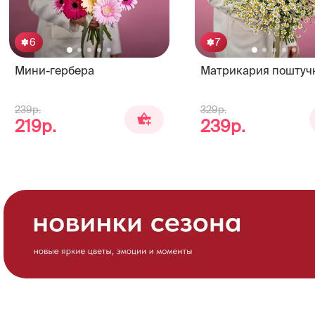
6
7
Мини-гербера
Матрикария поштуч
239р.
329р.
219р.
239р.