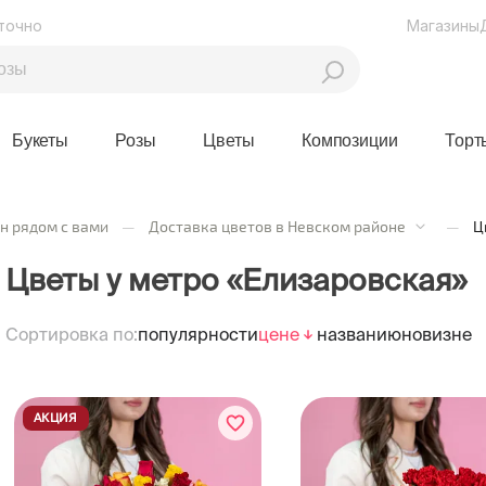
точно
Магазины
Букеты
Розы
Цветы
Композиции
Торт
н рядом с вами
—
Доставка цветов в Невском районе
—
Ц
Цветы у метро «Елизаровская»
Сортировка по:
популярности
цене
названию
новизне
АКЦИЯ