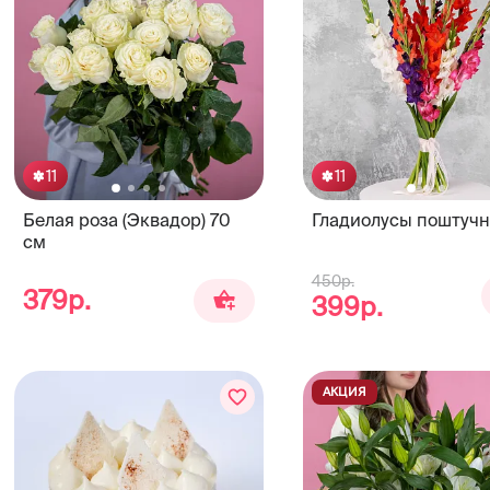
11
11
Белая роза (Эквадор) 70
Гладиолусы поштучн
см
450р.
379р.
399р.
АКЦИЯ