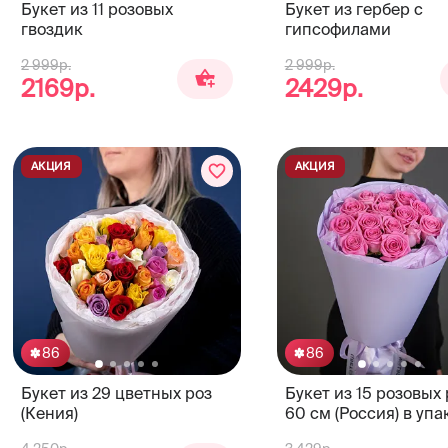
Букет из 11 розовых
Букет из гербер с
гвоздик
гипсофилами
2 999р.
2 999р.
2169р.
2429р.
АКЦИЯ
АКЦИЯ
86
86
Букет из 29 цветных роз
Букет из 15 розовых 
(Кения)
60 см (Россия) в упа