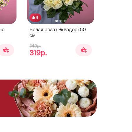
9
но
Белая роза (Эквадор) 50
см
349р.
319р.