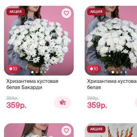
АКЦИЯ
АКЦИЯ
10
10
Хризантема кустовая
Хризантема кустова
белая Бакарди
белая
399р.
399р.
359р.
359р.
АКЦИЯ