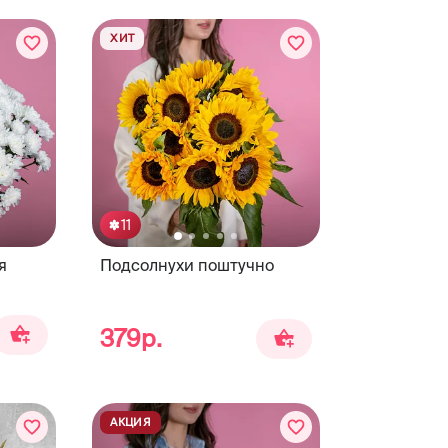
ХИТ
11
я
Подсолнухи поштучно
379р.
АКЦИЯ