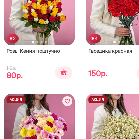
2
4
Розы Кения поштучно
Гвоздика красная
110р.
150р.
80р.
АКЦИЯ
АКЦИЯ