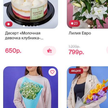
23
Десерт «Молочная
Лилия Евро
девочка клубника-
малина» 250г. ЗОЛОТОЙ
1 200р.
СОСТАВ
650р.
799р.
АКЦИЯ