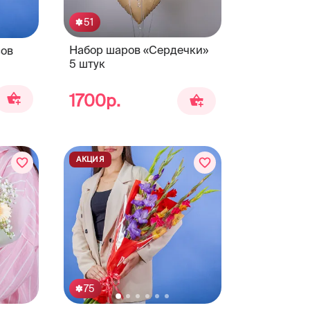
51
Набор шаров «Сердечки»
сов
5 штук
1700р.
АКЦИЯ
75