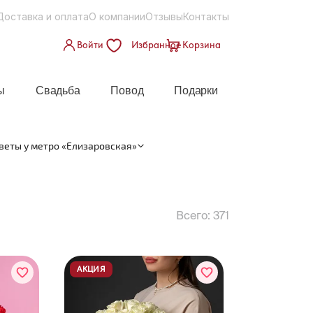
Доставка и оплата
О компании
Отзывы
Контакты
Войти
Избранное
Корзина
ы
Свадьба
Повод
Подарки
веты у метро «Елизаровская»
Всего:
371
АКЦИЯ