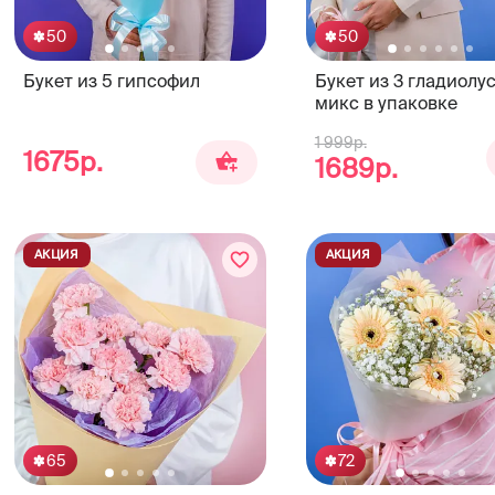
50
50
Букет из 5 гипсофил
Букет из 3 гладиолу
микс в упаковке
1 999р.
1675р.
1689р.
АКЦИЯ
АКЦИЯ
65
72