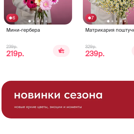
6
7
Мини-гербера
Матрикария поштуч
239р.
329р.
219р.
239р.