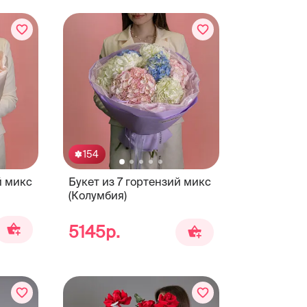
154
й микс
Букет из 7 гортензий микс
(Колумбия)
5145р.