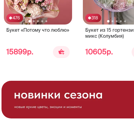
476
318
Букет «Потому что люблю»
Букет из 15 гортенз
микс (Колумбия)
15899р.
10605р.