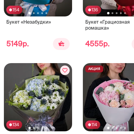
154
136
Букет «Незабудки»
Букет «Грациозная
ромашка»
5149р.
4555р.
АКЦИЯ
134
114