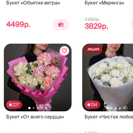
Букет «Объятия ветра»
Букет «Меренга»
4 890р.
4499р.
3829р.
АКЦИЯ
227
134
Букет «От всего сердца»
Букет «Чистая любо