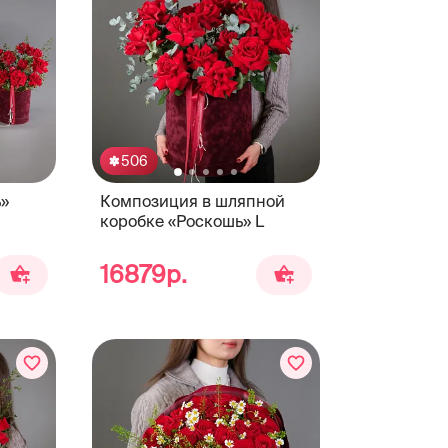
506
»
Композиция в шляпной
коробке «Роскошь» L
16879р.