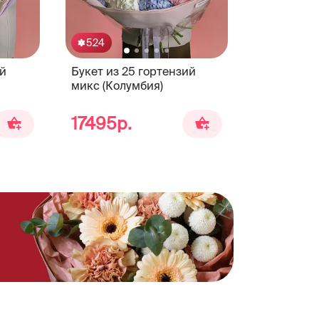
524
ий
Букет из 25 гортензий
микс (Колумбия)
17495р.