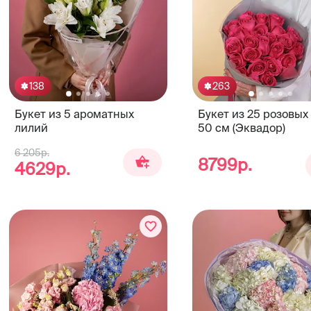
138
263
Букет из 5 ароматных
Букет из 25 розовых
лилий
50 см (Эквадор)
6 205р.
8799р.
4629р.