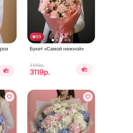
93
 роз
Букет «Самой нежной»
3 999р.
3119р.