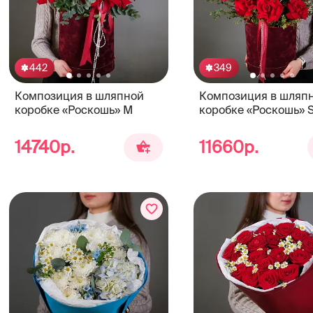
442
349
Композиция в шляпной
Композиция в шляп
коробке «Роскошь» М
коробке «Роскошь» 
14740р.
11660р.