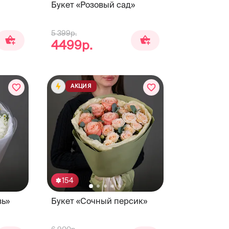
Букет «Розовый сад»
5 399р.
4499р.
АКЦИЯ
154
вь»
Букет «Сочный персик»