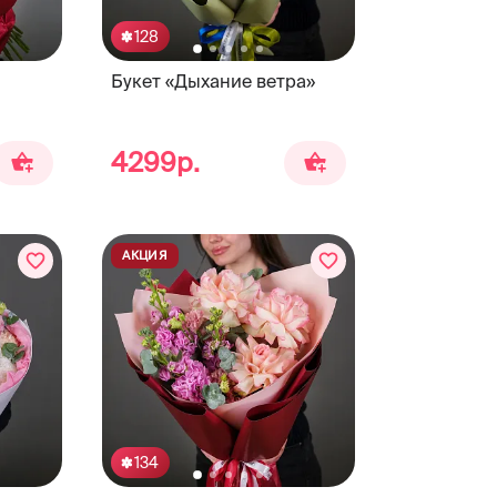
128
Букет «Дыхание ветра»
4299р.
АКЦИЯ
134