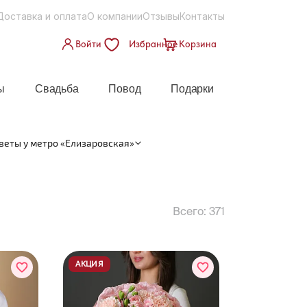
Доставка и оплата
О компании
Отзывы
Контакты
Войти
Избранное
Корзина
ы
Свадьба
Повод
Подарки
веты у метро «Елизаровская»
Всего:
371
АКЦИЯ