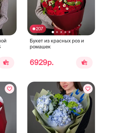
207
ной
Букет из красных роз и
S
ромашек
6929р.