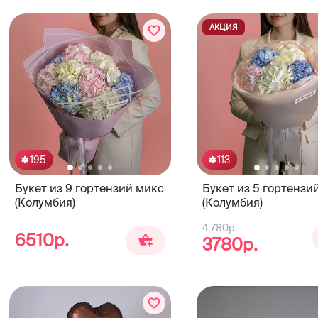
АКЦИЯ
195
113
Букет из 9 гортензий микс
Букет из 5 гортензи
(Колумбия)
(Колумбия)
4 780р.
6510р.
3780р.