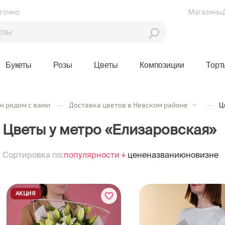
точно
Магазины
Букеты
Розы
Цветы
Композиции
Торт
н рядом с вами
—
Доставка цветов в Невском районе
—
Ц
Цветы у метро «Елизаровская»
Сортировка по:
популярности
цене
названию
новизне
АКЦИЯ