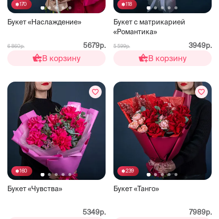
170
118
Букет «Наслаждение»
Букет с матрикарией
«Романтика»
5679р.
3949р.
6 860р.
5 599р.
В корзину
В корзину
160
239
Букет «Чувства»
Букет «Танго»
5349р.
7989р.