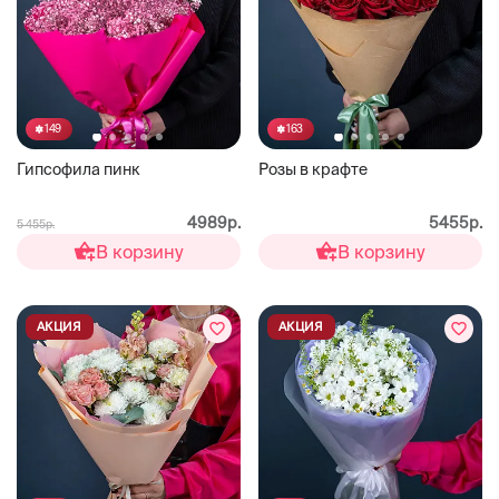
149
163
Гипсофила пинк
Розы в крафте
4989р.
5455р.
5 455р.
В корзину
В корзину
АКЦИЯ
АКЦИЯ