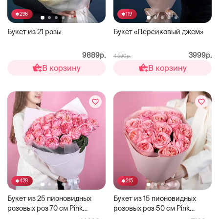
296
119
Букет из 21 розы
Букет «Персиковый джем»
9889р.
3999р.
4 590р.
В корзину
В корзину
428
215
Букет из 25 пионовидных
Букет из 15 пионовидных
розовых роз 70 см Pink
розовых роз 50 см Pink
Expression
Expression