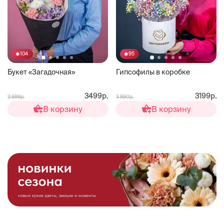
104
95
Букет «Загадочная»
Гипсофилы в коробке
3499р.
3199р.
3 999р.
3 890р.
В корзину
В корзину