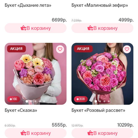
Букет «Дыхание лета»
Букет «Малиновый зефир»
6699р.
4999р.
7 239р.
В корзину
В корзину
АКЦИЯ
АКЦИЯ
166
308
Букет «Сказка»
Букет «Розовый рассвет»
5555р.
10299р.
6 350р.
12 970р.
В корзину
В корзину