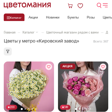
Акции
Новинки
Букеты
Розы
Цвет
Каталог
Главная
—
Каталог
—
Цветочный магазин рядом с вами
—
Дос
Цветы у метро «Кировский завод»
Всего:
367
АКЦИЯ
200
149