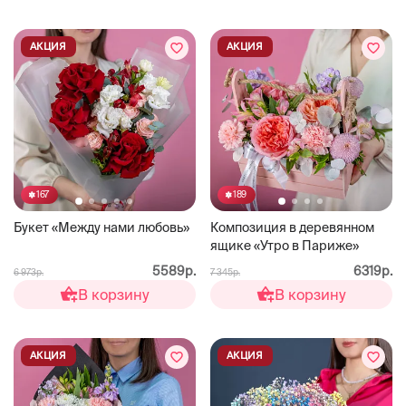
АКЦИЯ
АКЦИЯ
167
189
Букет «Между нами любовь»
Композиция в деревянном
ящике «Утро в Париже»
5589р.
6319р.
6 973р.
7 345р.
В корзину
В корзину
АКЦИЯ
АКЦИЯ