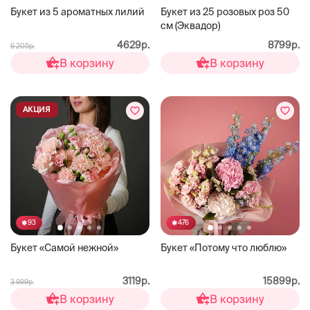
Букет из 5 ароматных лилий
Букет из 25 розовых роз 50
см (Эквадор)
4629р.
8799р.
6 205р.
В корзину
В корзину
АКЦИЯ
93
476
Букет «Самой нежной»
Букет «Потому что люблю»
3119р.
15899р.
3 999р.
В корзину
В корзину