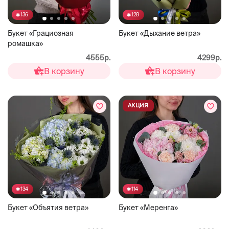
136
128
Букет «Грациозная
Букет «Дыхание ветра»
ромашка»
4555р.
4299р.
В корзину
В корзину
АКЦИЯ
134
114
Букет «Объятия ветра»
Букет «Меренга»