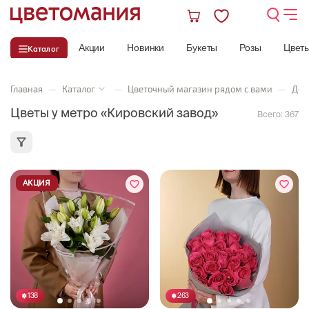
Акции
Новинки
Букеты
Розы
Цвет
Каталог
Главная
—
Каталог
—
Цветочный магазин рядом с вами
—
Дос
Цветы у метро «Кировский завод»
Всего:
367
АКЦИЯ
138
263