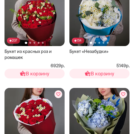
207
154
Букет из красных роз и
Букет «Незабудки»
ромашек
6929р.
5149р.
В корзину
В корзину