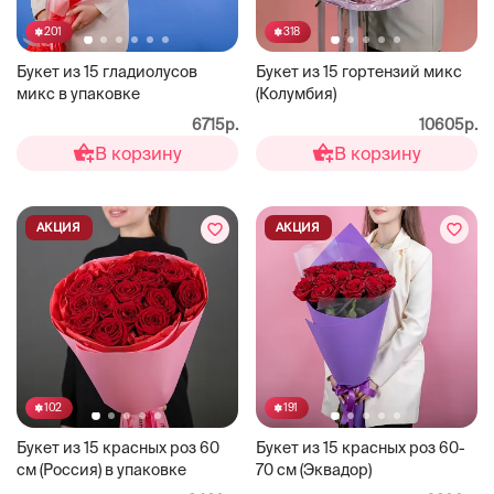
201
318
Букет из 15 гладиолусов
Букет из 15 гортензий микс
микс в упаковке
(Колумбия)
6715р.
10605р.
В корзину
В корзину
АКЦИЯ
АКЦИЯ
102
191
Букет из 15 красных роз 60
Букет из 15 красных роз 60-
см (Россия) в упаковке
70 см (Эквадор)