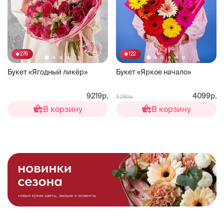
276
122
Букет «Ягодный ликёр»
Букет «Яркое начало»
9219р.
4099р.
5 290р.
В корзину
В корзину