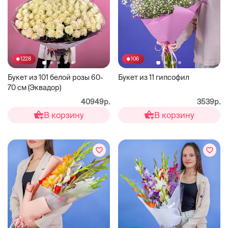
1228
106
Букет из 101 белой розы 60-
Букет из 11 гипсофил
70 см (Эквадор)
40949р.
3539р.
В корзину
В корзину