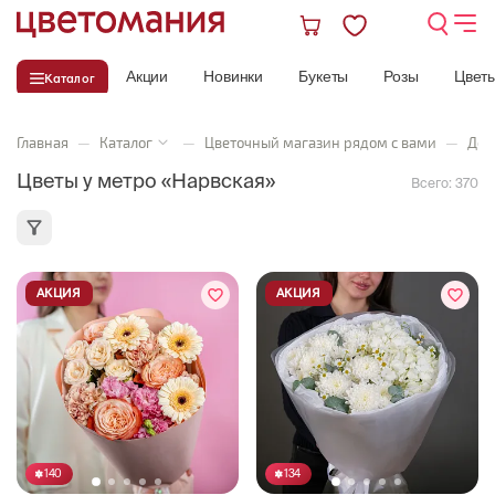
Акции
Новинки
Букеты
Розы
Цвет
Каталог
Главная
—
Каталог
—
Цветочный магазин рядом с вами
—
Дос
Цветы у метро «Нарвская»
Всего:
370
АКЦИЯ
АКЦИЯ
140
134