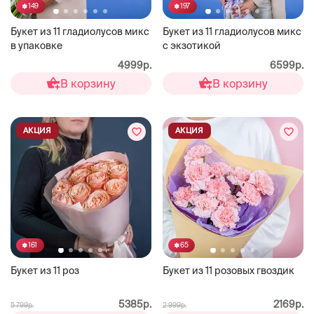
149
197
Букет из 11 гладиолусов микс
Букет из 11 гладиолусов микс
в упаковке
с экзотикой
4999р.
6599р.
В корзину
В корзину
АКЦИЯ
АКЦИЯ
161
65
Букет из 11 роз
Букет из 11 розовых гвоздик
5385р.
2169р.
5 799р.
2 999р.