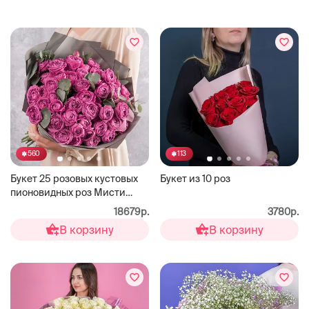
560
113
Букет 25 розовых кустовых
Букет из 10 роз
пионовидных роз Мисти
Бабблс
18679р.
3780р.
В корзину
В корзину