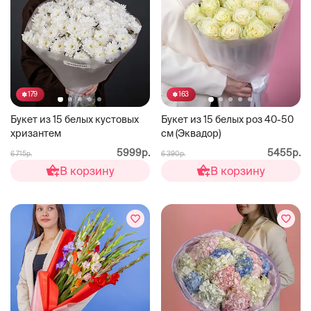
179
163
Букет из 15 белых кустовых
Букет из 15 белых роз 40-50
хризантем
см (Эквадор)
5999р.
5455р.
6 715р.
6 390р.
В корзину
В корзину