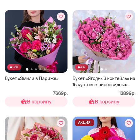
230
416
Букет «Эмили в Париже»
Букет «Ягодный коктейль» из
15 кустовых пионовидных
роз Мисти Бабблс
7669р.
13899р.
В корзину
В корзину
АКЦИЯ