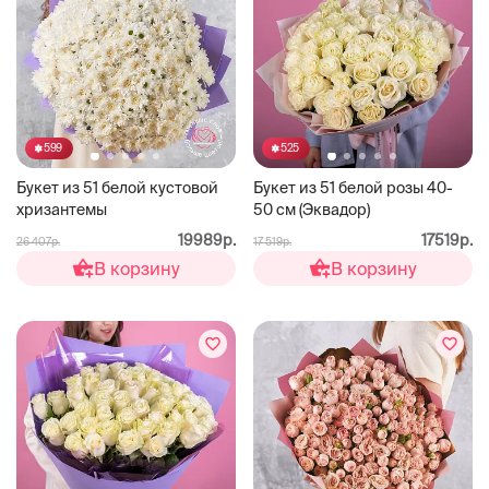
599
525
Букет из 51 белой кустовой
Букет из 51 белой розы 40-
хризантемы
50 см (Эквадор)
19989р.
17519р.
26 407р.
17 519р.
В корзину
В корзину