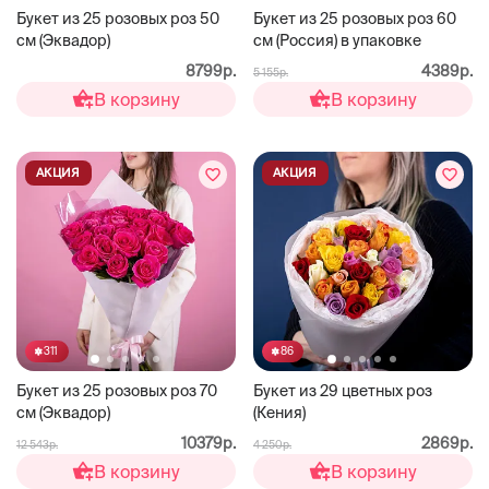
Букет из 25 розовых роз 50
Букет из 25 розовых роз 60
см (Эквадор)
см (Россия) в упаковке
8799р.
4389р.
5 155р.
В корзину
В корзину
АКЦИЯ
АКЦИЯ
311
86
Букет из 25 розовых роз 70
Букет из 29 цветных роз
см (Эквадор)
(Кения)
10379р.
2869р.
12 543р.
4 250р.
В корзину
В корзину