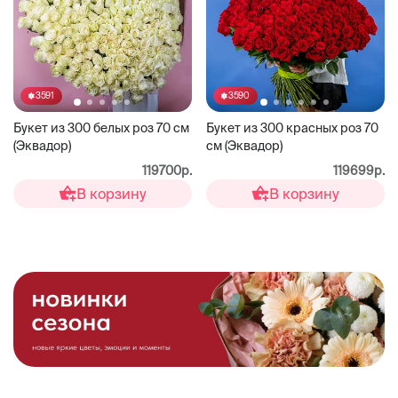
3591
3590
Букет из 300 белых роз 70 см
Букет из 300 красных роз 70
(Эквадор)
см (Эквадор)
119700р.
119699р.
В корзину
В корзину