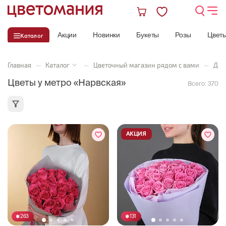
Акции
Новинки
Букеты
Розы
Цвет
Каталог
Главная
—
Каталог
—
Цветочный магазин рядом с вами
—
Дос
Цветы у метро «Нарвская»
Всего:
370
АКЦИЯ
263
131