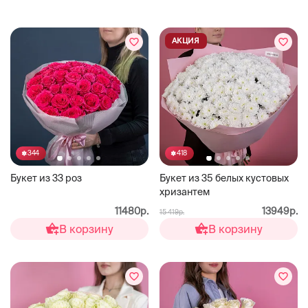
АКЦИЯ
344
418
Букет из 33 роз
Букет из 35 белых кустовых
хризантем
11480р.
13949р.
15 419р.
В корзину
В корзину