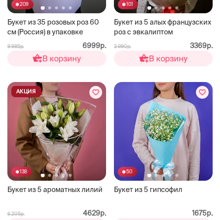
209
101
Букет из 35 розовых роз 60
Букет из 5 алых французских
см (Россия) в упаковке
роз с эвкалиптом
6999р.
3369р.
9 985р.
3 990р.
В корзину
В корзину
АКЦИЯ
138
50
Букет из 5 ароматных лилий
Букет из 5 гипсофил
4629р.
1675р.
6 205р.