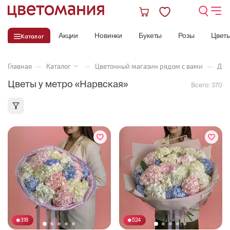
Акции
Новинки
Букеты
Розы
Цвет
Каталог
Главная
—
Каталог
—
Цветочный магазин рядом с вами
—
Дос
Цветы у метро «Нарвская»
Всего:
370
318
524