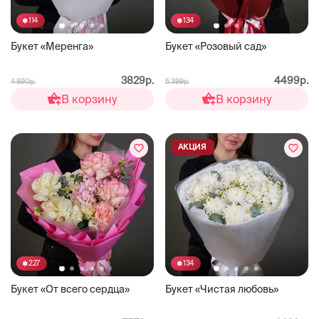
114
134
Букет «Меренга»
Букет «Розовый сад»
3829р.
4499р.
4 890р.
5 399р.
В корзину
В корзину
АКЦИЯ
227
134
Букет «От всего сердца»
Букет «Чистая любовь»