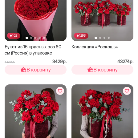
102
1298
Букет из 15 красных роз 60
Коллекция «Роскошь»
см (Россия) в упаковке
3429р.
43274р.
4 645р.
В корзину
В корзину