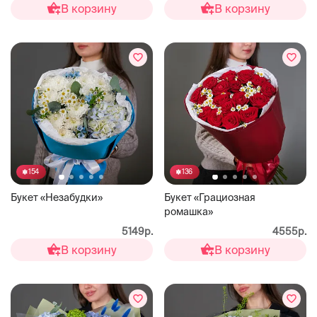
В корзину
В корзину
154
136
Букет «Незабудки»
Букет «Грациозная
ромашка»
5149р.
4555р.
В корзину
В корзину