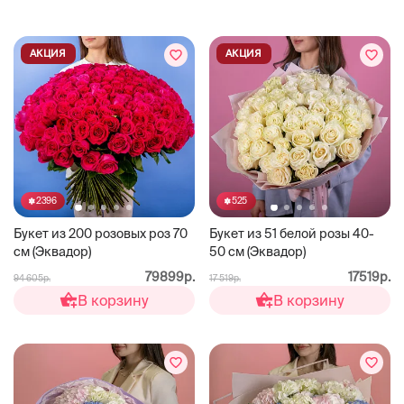
АКЦИЯ
АКЦИЯ
2396
525
Букет из 200 розовых роз 70
Букет из 51 белой розы 40-
см (Эквадор)
50 см (Эквадор)
79899р.
17519р.
94 605р.
17 519р.
В корзину
В корзину