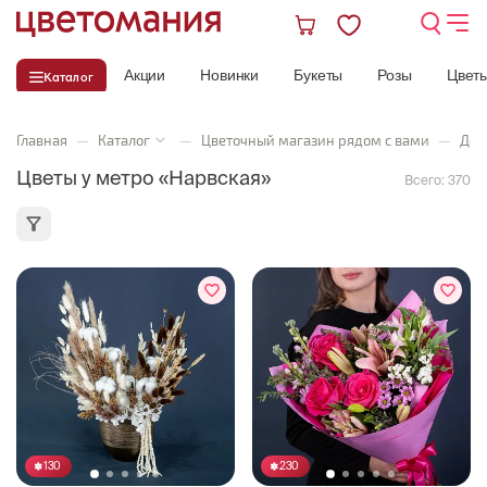
Акции
Новинки
Букеты
Розы
Цвет
Каталог
Главная
—
Каталог
—
Цветочный магазин рядом с вами
—
Дос
Цветы у метро «Нарвская»
Всего:
370
130
230