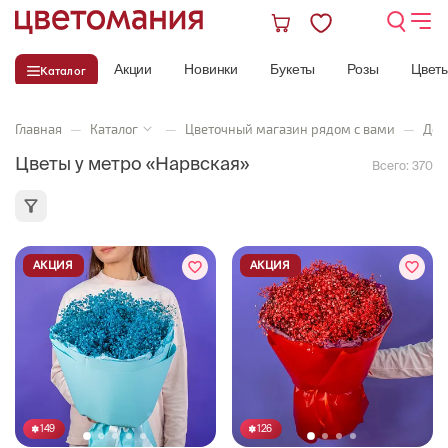
Акции
Новинки
Букеты
Розы
Цвет
Каталог
Главная
—
Каталог
—
Цветочный магазин рядом с вами
—
Дос
Цветы у метро «Нарвская»
Всего:
370
АКЦИЯ
АКЦИЯ
149
126