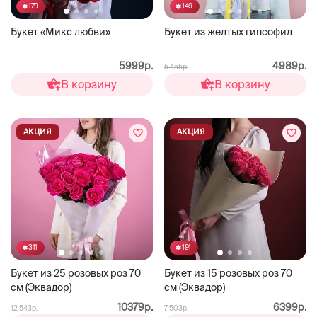
179
149
Букет «Микс любви»
Букет из желтых гипсофил
5999р.
4989р.
5 455р.
В корзину
В корзину
АКЦИЯ
АКЦИЯ
311
191
Букет из 25 розовых роз 70
Букет из 15 розовых роз 70
см (Эквадор)
см (Эквадор)
10379р.
6399р.
12 543р.
7 503р.