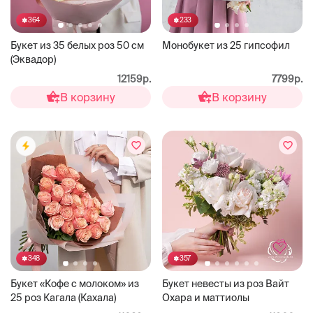
364
233
Букет из 35 белых роз 50 см
Монобукет из 25 гипсофил
(Эквадор)
12159р.
7799р.
В корзину
В корзину
348
357
Букет «Кофе с молоком» из
Букет невесты из роз Вайт
25 роз Кагала (Кахала)
Охара и маттиолы