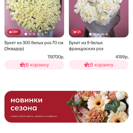
3591
125
Букет из 300 белых роз 70 см
Букет из 9 белых
(Эквадор)
французских роз
119700р.
4199р.
В корзину
В корзину