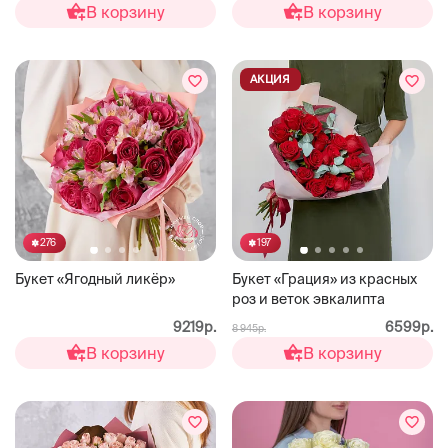
В корзину
В корзину
АКЦИЯ
276
197
Букет «Ягодный ликёр»
Букет «Грация» из красных
роз и веток эвкалипта
9219р.
6599р.
8 945р.
В корзину
В корзину