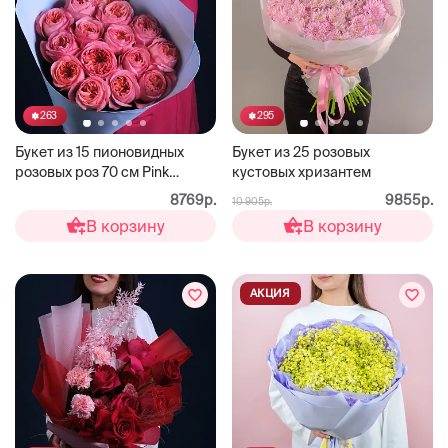
263
295
Букет из 15 пионовидных
Букет из 25 розовых
розовых роз 70 см Pink
кустовых хризантем
Expression
8769р.
9855р.
10 905р.
В корзину
В корзину
АКЦИЯ