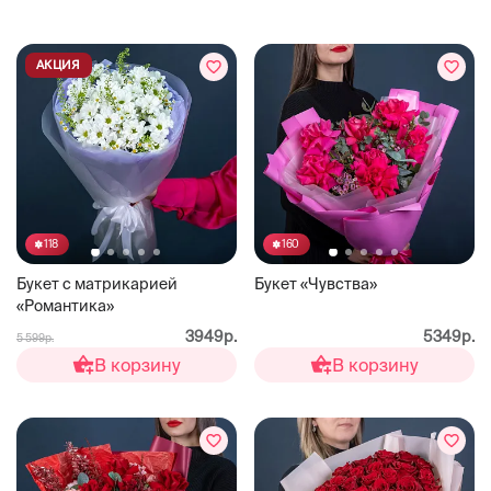
АКЦИЯ
118
160
Букет с матрикарией
Букет «Чувства»
«Романтика»
3949р.
5349р.
5 599р.
В корзину
В корзину