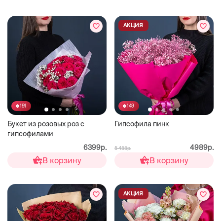
АКЦИЯ
191
149
Букет из розовых роз с
Гипсофила пинк
гипсофилами
6399р.
4989р.
5 455р.
В корзину
В корзину
АКЦИЯ