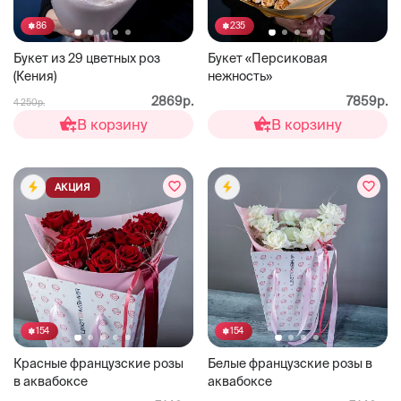
86
235
Букет из 29 цветных роз
Букет «Персиковая
(Кения)
нежность»
2869р.
7859р.
4 250р.
В корзину
В корзину
АКЦИЯ
154
154
Красные французские розы
Белые французские розы в
в аквабоксе
аквабоксе