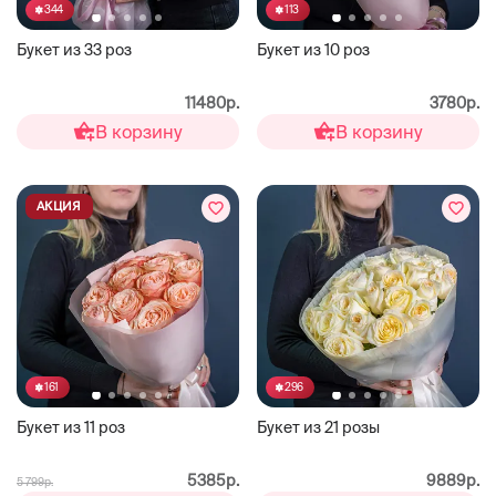
344
113
Букет из 33 роз
Букет из 10 роз
11480р.
3780р.
В корзину
В корзину
АКЦИЯ
161
296
Букет из 11 роз
Букет из 21 розы
5385р.
9889р.
5 799р.