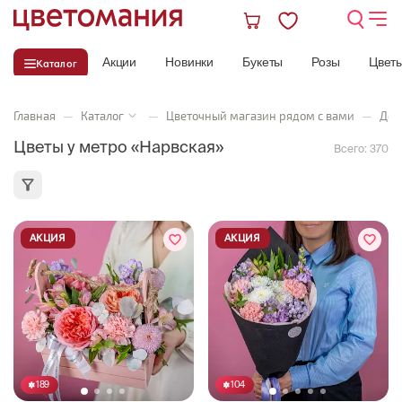
Акции
Новинки
Букеты
Розы
Цвет
Каталог
Главная
—
Каталог
—
Цветочный магазин рядом с вами
—
Дос
Цветы у метро «Нарвская»
Всего:
370
АКЦИЯ
АКЦИЯ
189
104