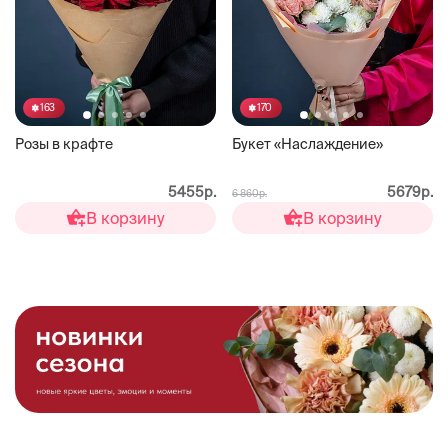
163
170
Розы в крафте
Букет «Наслаждение»
5455р.
5679р.
6 860р.
В корзину
В корзину