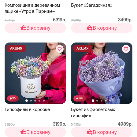
Композиция в деревянном
Букет «Загадочная»
ящике «Утро в Париже»
6319р.
3499р.
7 345р.
3 999р.
В корзину
В корзину
АКЦИЯ
АКЦИЯ
95
149
Гипсофилы в коробке
Букет из фиолетовых
гипсофил
3199р.
4989р.
3 890р.
5 455р.
В корзину
В корзину