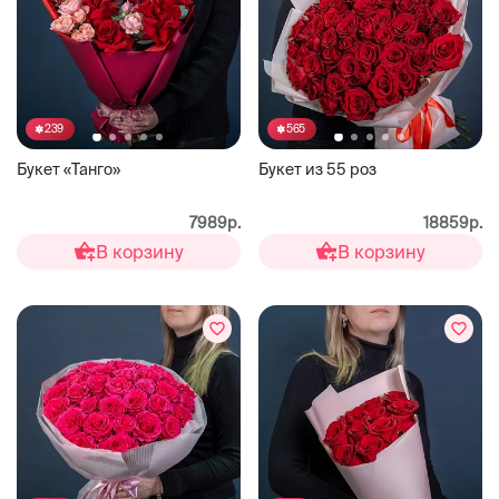
239
565
Букет «Танго»
Букет из 55 роз
7989р.
18859р.
В корзину
В корзину