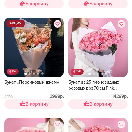
В корзину
В корзину
АКЦИЯ
119
428
Букет «Персиковый джем»
Букет из 25 пионовидных
розовых роз 70 см Pink
Expression
3999р.
14299р.
4 590р.
В корзину
В корзину