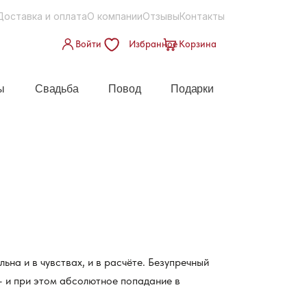
Доставка и оплата
О компании
Отзывы
Контакты
Войти
Избранное
Корзина
ы
Свадьба
Повод
Подарки
ьна и в чувствах, и в расчёте. Безупречный
— и при этом абсолютное попадание в