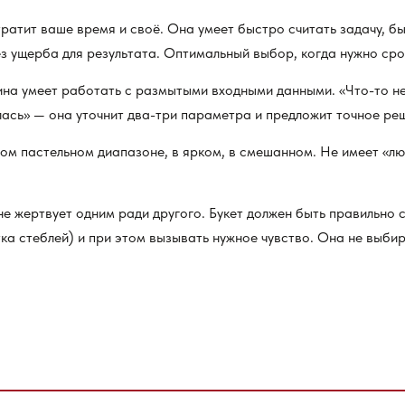
ратит ваше время и своё. Она умеет быстро считать задачу, б
з ущерба для результата. Оптимальный выбор, когда нужно сро
на умеет работать с размытыми входными данными. «Что-то не
лась» — она уточнит два-три параметра и предложит точное ре
ом пастельном диапазоне, в ярком, в смешанном. Не имеет «л
е жертвует одним ради другого. Букет должен быть правильно 
тка стеблей) и при этом вызывать нужное чувство. Она не выби