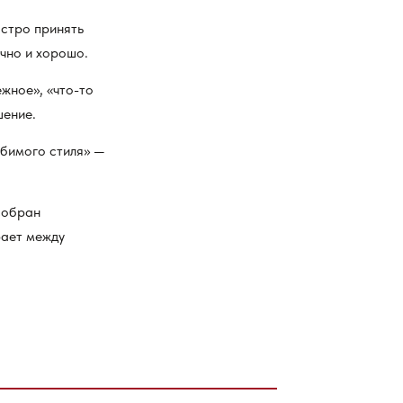
ыстро принять
чно и хорошо.
жное», «что-то
шение.
юбимого стиля» —
собран
рает между