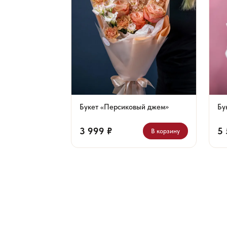
Букет «Персиковый джем»
Бу
3 999 ₽
5 
В корзину