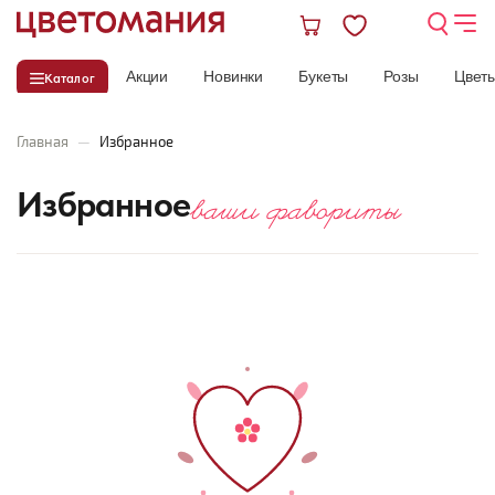
Акции
Новинки
Букеты
Розы
Цвет
Каталог
Главная
—
Избранное
Избранное
ваши фавориты