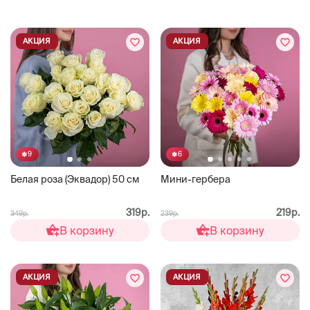
АКЦИЯ
АКЦИЯ
9
6
Белая роза (Эквадор) 50 см
Мини-гербера
319р.
219р.
349р.
239р.
В корзину
В корзину
АКЦИЯ
АКЦИЯ