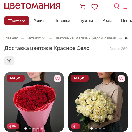
Акции
Новинки
Букеты
Розы
Цвет
Каталог
Главная
—
Каталог
—
Цветочный магазин рядом с вами
—
Дос
Доставка цветов в Красное Село
Всего:
360
АКЦИЯ
АКЦИЯ
102
5