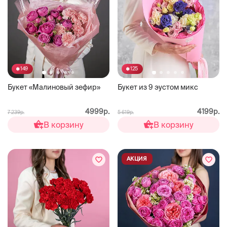
149
125
Букет «Малиновый зефир»
Букет из 9 эустом микс
4999р.
4199р.
7 239р.
5 619р.
В корзину
В корзину
АКЦИЯ