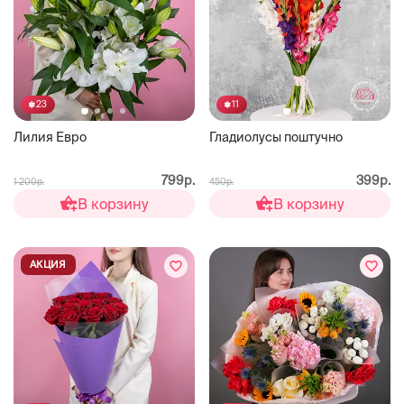
23
11
Лилия Евро
Гладиолусы поштучно
799р.
399р.
1 200р.
450р.
В корзину
В корзину
АКЦИЯ