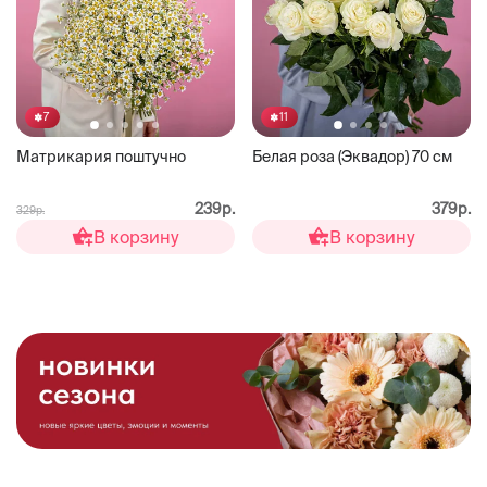
7
11
Матрикария поштучно
Белая роза (Эквадор) 70 см
239р.
379р.
329р.
В корзину
В корзину