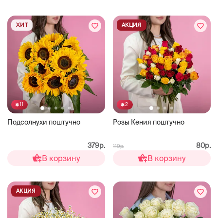
ХИТ
АКЦИЯ
11
2
Подсолнухи поштучно
Розы Кения поштучно
379р.
80р.
110р.
В корзину
В корзину
АКЦИЯ