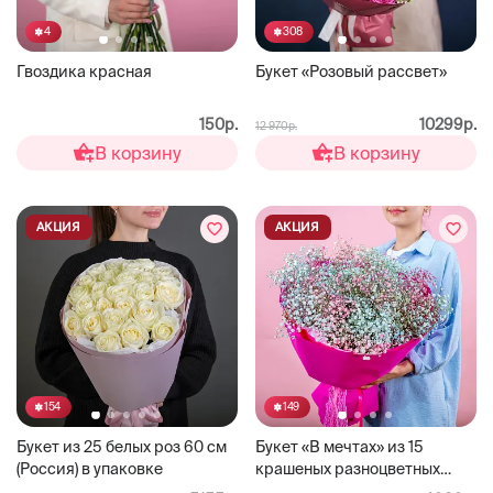
4
308
Гвоздика красная
Букет «Розовый рассвет»
150р.
10299р.
12 970р.
В корзину
В корзину
АКЦИЯ
АКЦИЯ
154
149
Букет из 25 белых роз 60 см
Букет «В мечтах» из 15
(Россия) в упаковке
крашеных разноцветных
гипсофил