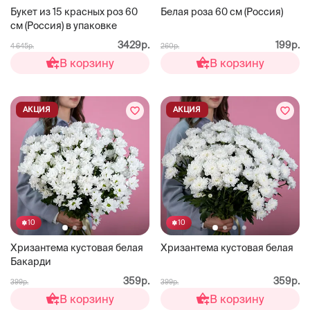
Букет из 15 красных роз 60
Белая роза 60 см (Россия)
см (Россия) в упаковке
3429р.
199р.
4 645р.
260р.
В корзину
В корзину
АКЦИЯ
АКЦИЯ
10
10
Хризантема кустовая белая
Хризантема кустовая белая
Бакарди
359р.
359р.
399р.
399р.
В корзину
В корзину