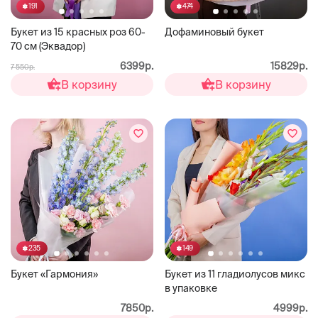
191
474
Букет из 15 красных роз 60-
Дофаминовый букет
70 см (Эквадор)
6399р.
15829р.
7 550р.
В корзину
В корзину
235
149
Букет «Гармония»
Букет из 11 гладиолусов микс
в упаковке
7850р.
4999р.