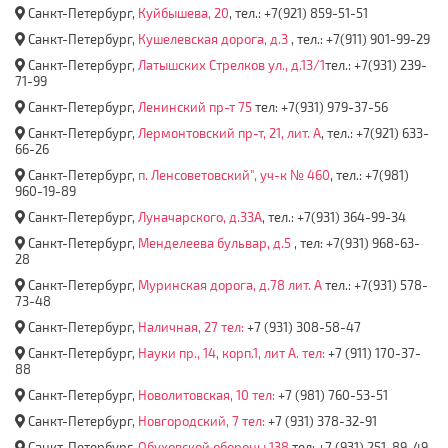
Санкт-Петербург,
Куйбышева, 20
, тел.: +7(921) 859-51-51
Санкт-Петербург,
Кушелевская дорога, д.3
, тел.: +7(911) 901-99-29
Санкт-Петербург,
Латышских Стрелков ул., д.13/1
тел.: +7(931) 239-
71-99
Санкт-Петербург,
Ленинский пр-т 75
тел: +7(931) 979-37-56
Санкт-Петербург,
Лермонтовский пр-т, 21, лит. А
, тел.: +7(921) 633-
66-26
Санкт-Петербург,
п. Ленсоветовский", уч-к № 460
, тел.: +7(981)
960-19-89
Санкт-Петербург,
Луначарского, д.33А
, тел.: +7(931) 364-99-34
Санкт-Петербург,
Менделеева бульвар, д.5
, тел: +7(931) 968-63-
28
Санкт-Петербург,
Муринская дорога, д.78 лит. А
тел.: +7(931) 578-
73-48
Санкт-Петербург,
Наличная, 27 тел:
+7 (931) 308-58-47
Санкт-Петербург,
Науки пр., 14, корп.1, лит А. тел:
+7 (911) 170-37-
88
Санкт-Петербург,
Новолитовская, 10 тел:
+7 (981) 760-53-51
Санкт-Петербург,
Новгородский, 7 тел:
+7 (931) 378-32-91
Санкт-Петербург,
Обуховской обороны 138
тел: +7 (931) 251-89-49