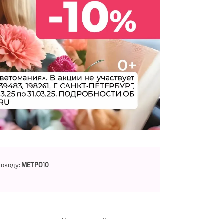
мокоду:
МЕТРО10