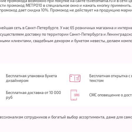
нение промокода возможно при покупке на сайте tsvetomania.ru и в сети
ести промокод МЕТРО10 в специальное окно и нажать кнопку применить.
промокод дает скидка 10%. Промокод не действует на продукцию марк
ейшая сеть в Санкт-Петербурге. У нас 65 розничных магазина и интер
 осуществляем доставку по территории Санкт-Петербурга и Ленинградско
вными клиентами, свадебным декором и букетом невесты, делаем комп
Бесплатная упаковка букета
Бесплатная открытка с
дизайнером
текстом
Бесплатная доставка от 10 000
СМС оповещение о дост
руб
офессионализм сотрудников и богатый выбор ассортимента, даже для сам