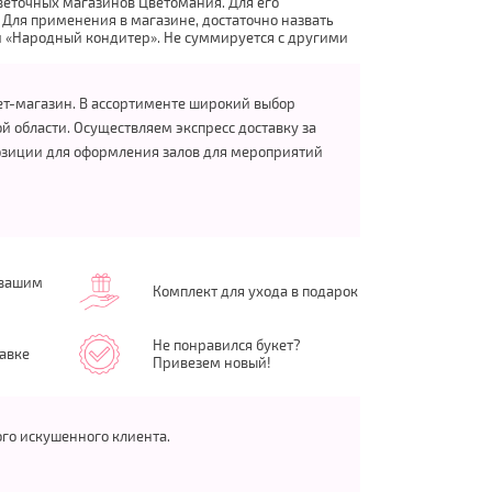
 цветочных магазинов Цветомания. Для его
 Для применения в магазине, достаточно назвать
и «Народный кондитер». Не суммируется с другими
нет-магазин. В ассортименте широкий выбор
й области. Осуществляем экспресс доставку за
озиции для оформления залов для мероприятий
 вашим
Комплект для ухода в подарок
Не понравился букет?
авке
Привезем новый!
ого искушенного клиента.