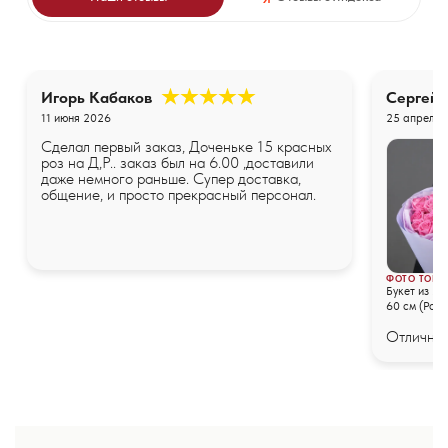
Игорь Кабаков
Сергей
11 июня 2026
25 апреля 
Сделал первый заказ, Доченьке 15 красных
роз на Д,Р.. заказ был на 6.00 ,доставили
даже немного раньше. Супер доставка,
общение, и просто прекрасный персонал.
ФОТО ТОВА
Букет из 25
60 см (Росс
упаковке
Отличные