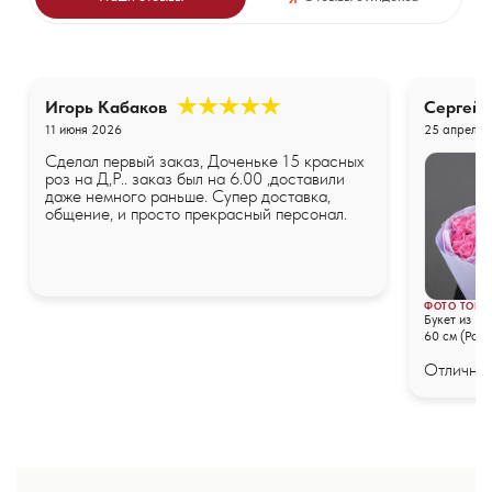
Игорь Кабаков
Сергей
11 июня 2026
25 апреля 
Сделал первый заказ, Доченьке 15 красных
роз на Д,Р.. заказ был на 6.00 ,доставили
даже немного раньше. Супер доставка,
общение, и просто прекрасный персонал.
ФОТО ТОВА
Букет из 25
60 см (Росс
упаковке
Отличные