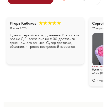
Игорь Кабаков
Сергей
11 июня 2026
25 апреля 
Сделал первый заказ, Доченьке 15 красных
роз на Д,Р.. заказ был на 6.00 ,доставили
даже немного раньше. Супер доставка,
общение, и просто прекрасный персонал.
ФОТО ТОВА
Букет из 25
60 см (Росс
упаковке
Отличные