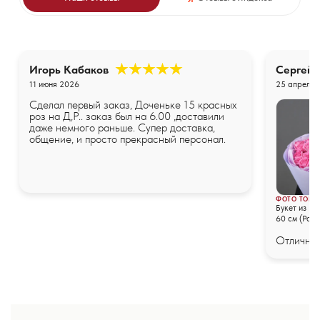
Игорь Кабаков
Сергей
11 июня 2026
25 апреля 
Сделал первый заказ, Доченьке 15 красных
роз на Д,Р.. заказ был на 6.00 ,доставили
даже немного раньше. Супер доставка,
общение, и просто прекрасный персонал.
ФОТО ТОВА
Букет из 25
60 см (Росс
упаковке
Отличные